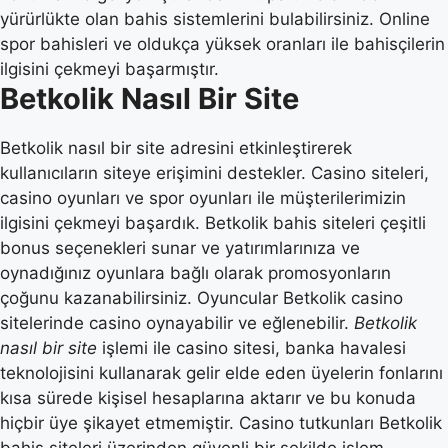
yürürlükte olan bahis sistemlerini bulabilirsiniz. Online
spor bahisleri ve oldukça yüksek oranları ile bahisçilerin
ilgisini çekmeyi başarmıştır.
Betkolik Nasıl Bir Site
Betkolik nasıl bir site adresini etkinleştirerek
kullanıcıların siteye erişimini destekler. Casino siteleri,
casino oyunları ve spor oyunları ile müşterilerimizin
ilgisini çekmeyi başardık. Betkolik bahis siteleri çeşitli
bonus seçenekleri sunar ve yatırımlarınıza ve
oynadığınız oyunlara bağlı olarak promosyonların
çoğunu kazanabilirsiniz. Oyuncular Betkolik casino
sitelerinde casino oynayabilir ve eğlenebilir.
Betkolik
nasıl bir site
işlemi ile casino sitesi, banka havalesi
teknolojisini kullanarak gelir elde eden üyelerin fonlarını
kısa sürede kişisel hesaplarına aktarır ve bu konuda
hiçbir üye şikayet etmemiştir. Casino tutkunları Betkolik
bahis siteleri üzerinden güvenli bir şekilde işlem