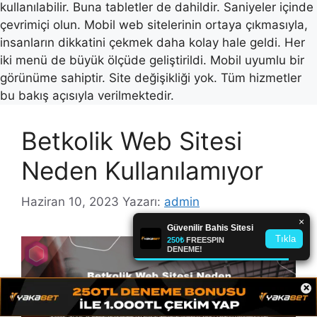
kullanılabilir. Buna tabletler de dahildir. Saniyeler içinde
çevrimiçi olun. Mobil web sitelerinin ortaya çıkmasıyla,
insanların dikkatini çekmek daha kolay hale geldi. Her
iki menü de büyük ölçüde geliştirildi. Mobil uyumlu bir
görünüme sahiptir. Site değişikliği yok. Tüm hizmetler
bu bakış açısıyla verilmektedir.
Betkolik Web Sitesi
Neden Kullanılamıyor
Haziran 10, 2023
Yazarı:
admin
×