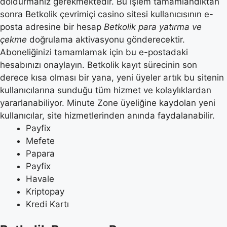
doldurmanız gerekmektedir. Bu işlem tamamlandıktan
sonra Betkolik çevrimiçi casino sitesi kullanıcısının e-
posta adresine bir hesap
Betkolik para yatırma ve
çekme
doğrulama aktivasyonu gönderecektir.
Aboneliğinizi tamamlamak için bu e-postadaki
hesabınızı onaylayın. Betkolik kayıt sürecinin son
derece kısa olması bir yana, yeni üyeler artık bu sitenin
kullanıcılarına sunduğu tüm hizmet ve kolaylıklardan
yararlanabiliyor. Minute Zone üyeliğine kaydolan yeni
kullanıcılar, site hizmetlerinden anında faydalanabilir.
Payfix
Mefete
Papara
Payfix
Havale
Kriptopay
Kredi Kartı