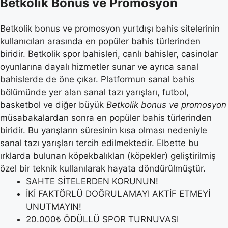
Betkolik Bonus ve Promosyon
Betkolik bonus ve promosyon yurtdışı bahis sitelerinin
kullanıcıları arasında en popüler bahis türlerinden
biridir. Betkolik spor bahisleri, canlı bahisler, casinolar
oyunlarına dayalı hizmetler sunar ve ayrıca sanal
bahislerde de öne çıkar. Platformun sanal bahis
bölümünde yer alan sanal tazı yarışları, futbol,
basketbol ve diğer büyük
Betkolik bonus ve promosyon
müsabakalardan sonra en popüler bahis türlerinden
biridir. Bu yarışların süresinin kısa olması nedeniyle
sanal tazı yarışları tercih edilmektedir. Elbette bu
ırklarda bulunan köpekbalıkları (köpekler) geliştirilmiş
özel bir teknik kullanılarak hayata döndürülmüştür.
SAHTE SİTELERDEN KORUNUN!
İKİ FAKTÖRLÜ DOĞRULAMAYI AKTİF ETMEYİ
UNUTMAYIN!
20.000₺ ÖDÜLLÜ SPOR TURNUVASI