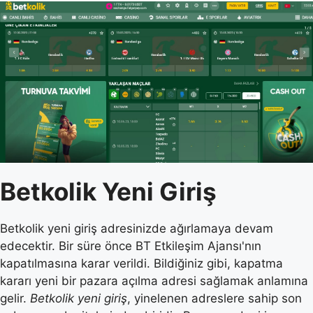
Betkolik Yeni Giriş
Betkolik yeni giriş adresinizde ağırlamaya devam
edecektir. Bir süre önce BT Etkileşim Ajansı'nın
kapatılmasına karar verildi. Bildiğiniz gibi, kapatma
kararı yeni bir pazara açılma adresi sağlamak anlamına
gelir.
Betkolik yeni giriş
, yinelenen adreslere sahip son