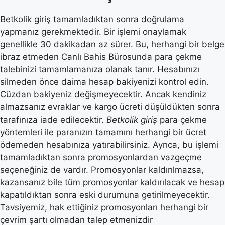
Betkolik giriş tamamladıktan sonra doğrulama
yapmanız gerekmektedir. Bir işlemi onaylamak
genellikle 30 dakikadan az sürer. Bu, herhangi bir belge
ibraz etmeden Canlı Bahis Bürosunda para çekme
talebinizi tamamlamanıza olanak tanır. Hesabınızı
silmeden önce daima hesap bakiyenizi kontrol edin.
Cüzdan bakiyeniz değişmeyecektir. Ancak kendiniz
almazsanız evraklar ve kargo ücreti düşüldükten sonra
tarafınıza iade edilecektir.
Betkolik giriş
para çekme
yöntemleri ile paranızın tamamını herhangi bir ücret
ödemeden hesabınıza yatırabilirsiniz. Ayrıca, bu işlemi
tamamladıktan sonra promosyonlardan vazgeçme
seçeneğiniz de vardır. Promosyonlar kaldırılmazsa,
kazansanız bile tüm promosyonlar kaldırılacak ve hesap
kapatıldıktan sonra eski durumuna getirilmeyecektir.
Tavsiyemiz, hak ettiğiniz promosyonları herhangi bir
çevrim şartı olmadan talep etmenizdir