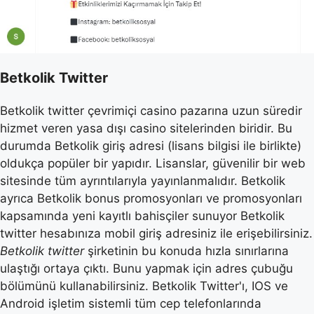
Betkolik Twitter
Betkolik twitter çevrimiçi casino pazarına uzun süredir
hizmet veren yasa dışı casino sitelerinden biridir. Bu
durumda Betkolik giriş adresi (lisans bilgisi ile birlikte)
oldukça popüler bir yapıdır. Lisanslar, güvenilir bir web
sitesinde tüm ayrıntılarıyla yayınlanmalıdır. Betkolik
ayrıca Betkolik bonus promosyonları ve promosyonları
kapsamında yeni kayıtlı bahisçiler sunuyor Betkolik
twitter hesabınıza mobil giriş adresiniz ile erişebilirsiniz.
Betkolik twitter
şirketinin bu konuda hızla sınırlarına
ulaştığı ortaya çıktı. Bunu yapmak için adres çubuğu
bölümünü kullanabilirsiniz. Betkolik Twitter'ı, IOS ve
Android işletim sistemli tüm cep telefonlarında