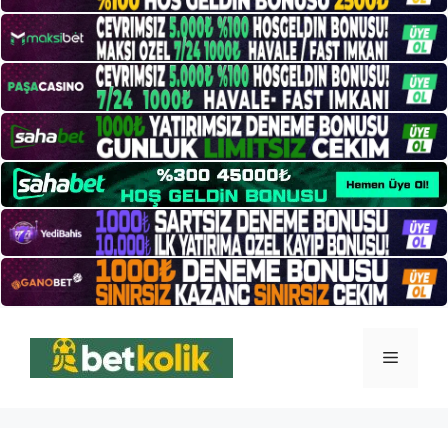
İçeriğe
atla
Menü