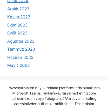
Ocak 2024
Aralık 2023
Kasım 2023
Ekim 2023
Eylül 2023
Ağustos 2023
Temmuz 2023
Haziran 2023
Mayıs 2023
"Avrasya'nın en büyük reklam platformunda olmak için
Microsoft Teams:
reklam@avrasyamarketing.com
adresimizden veya Telegram: @Avrasyamarketing
adresimizden irtibat kurabilirsiniz. (Tek iletişim