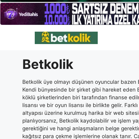
İçeriğe
atla
Betkolik
Betkolik üye olmayı düşünen oyuncular bazen Be
Kendi bünyesinde bir şirket gibi hareket eden B
köklü şirketlerinden biri tarafından finanse edi
lisansı ve bir oyun lisansı ile birlikte gelir. F
altyapısı üzerine kurulmuş harika bir web sites
planlıyorsanız, Betkolik kaydolabilir ve işlem
gerektiğini ve hangi anlaşmaların belge gerekti
kağıtsız para çekme işlemlerine olanak tanır.