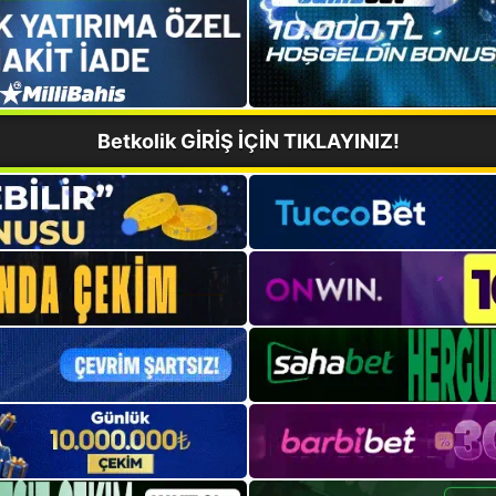
Betkolik GİRİŞ İÇİN TIKLAYINIZ!