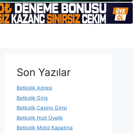
Son Yazılar
Betkolik Adresi
Betkolik Giriş
Betkolik Casino Girişi
Betkolik Hızlı Üyelik
Betkolik Mobil Kapatma