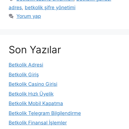
adres
,
betkolik şifre yönetimi
Yorum yap
Son Yazılar
Betkolik Adresi
Betkolik Giriş
Betkolik Casino Girişi
Betkolik Hızlı Üyelik
Betkolik Mobil Kapatma
Betkolik Telegram Bilgilendirme
Betkolik Finansal İşlemler