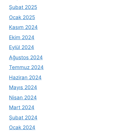
Şubat 2025
Ocak 2025
Kasım 2024
Ekim 2024
Eylül 2024
Ağustos 2024
Temmuz 2024
Haziran 2024
Mayıs 2024
Nisan 2024
Mart 2024
Şubat 2024
Ocak 2024