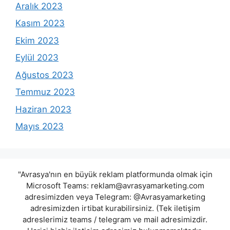
Aralık 2023
Kasım 2023
Ekim 2023
Eylül 2023
Ağustos 2023
Temmuz 2023
Haziran 2023
Mayıs 2023
"Avrasya'nın en büyük reklam platformunda olmak için
Microsoft Teams:
reklam@avrasyamarketing.com
adresimizden veya Telegram: @Avrasyamarketing
adresimizden irtibat kurabilirsiniz. (Tek iletişim
adreslerimiz teams / telegram ve mail adresimizdir.