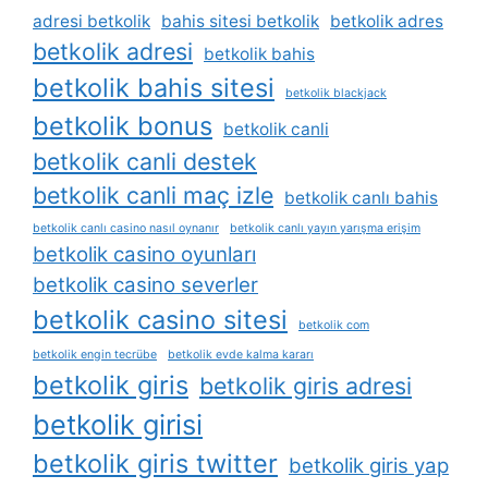
adresi betkolik
bahis sitesi betkolik
betkolik adres
betkolik adresi
betkolik bahis
betkolik bahis sitesi
betkolik blackjack
betkolik bonus
betkolik canli
betkolik canli destek
betkolik canli maç izle
betkolik canlı bahis
betkolik canlı casino nasıl oynanır
betkolik canlı yayın yarışma erişim
betkolik casino oyunları
betkolik casino severler
betkolik casino sitesi
betkolik com
betkolik engin tecrübe
betkolik evde kalma kararı
betkolik giris
betkolik giris adresi
betkolik girisi
betkolik giris twitter
betkolik giris yap