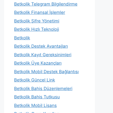
Betkolik Telegram Bilgilendirme
Betkolik Finansal İşlemler
Betkolik Şifre Yönetimi
Betkolik Hızlı Teknoloji
Betkolik
Betkolik Destek Avantajları
Betkolik Kayıt Gereksinimleri
Betkolik Üye Kazançları
Betkolik Mobil Destek Bağlantısı
Betkolik Güncel Link
Betkolik Bahis Düzenlemeleri
Betkolik Bahis Tutkusu
Betkolik Mobil Lisans