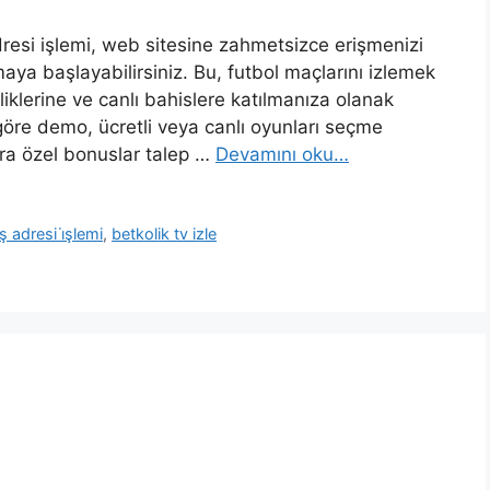
 adresi işlemi, web sitesine zahmetsizce erişmenizi
aya başlayabilirsiniz. Bu, futbol maçlarını izlemek
iklerine ve canlı bahislere katılmanıza olanak
 göre demo, ücretli veya canlı oyunları seçme
ara özel bonuslar talep …
Devamını oku…
ş adresi i̇şlemi
,
betkolik tv izle