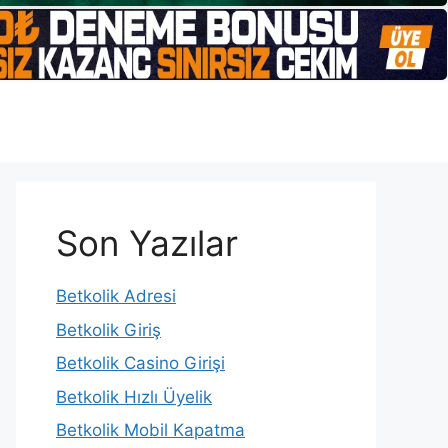
Son Yazılar
Betkolik Adresi
Betkolik Giriş
Betkolik Casino Girişi
Betkolik Hızlı Üyelik
Betkolik Mobil Kapatma