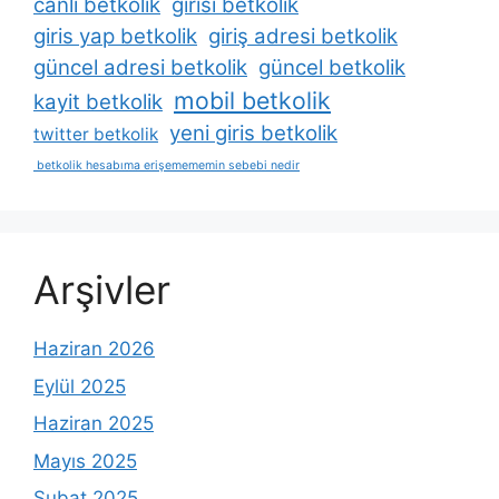
canli betkolik
girisi betkolik
giris yap betkolik
giriş adresi betkolik
güncel adresi betkolik
güncel betkolik
mobil betkolik
kayit betkolik
yeni giris betkolik
twitter betkolik
betkolik hesabıma erişemememin sebebi nedir
Arşivler
Haziran 2026
Eylül 2025
Haziran 2025
Mayıs 2025
Şubat 2025