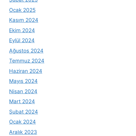
Ocak 2025
Kasım 2024
Ekim 2024
Eylül 2024
Ağustos 2024
Temmuz 2024
Haziran 2024
Mayıs 2024
Nisan 2024
Mart 2024
Şubat 2024
Ocak 2024
Aralık 2023