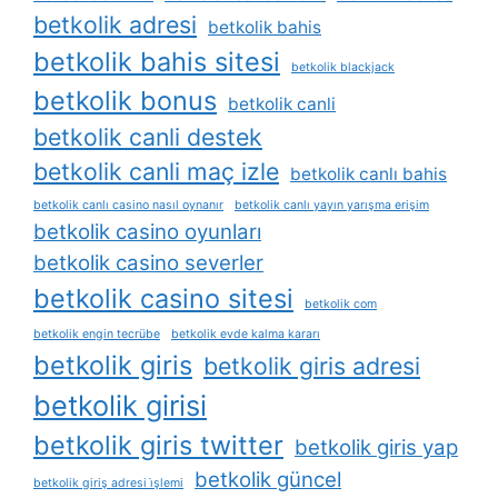
betkolik adresi
betkolik bahis
betkolik bahis sitesi
betkolik blackjack
betkolik bonus
betkolik canli
betkolik canli destek
betkolik canli maç izle
betkolik canlı bahis
betkolik canlı casino nasıl oynanır
betkolik canlı yayın yarışma erişim
betkolik casino oyunları
betkolik casino severler
betkolik casino sitesi
betkolik com
betkolik engin tecrübe
betkolik evde kalma kararı
betkolik giris
betkolik giris adresi
betkolik girisi
betkolik giris twitter
betkolik giris yap
betkolik güncel
betkolik giriş adresi i̇şlemi