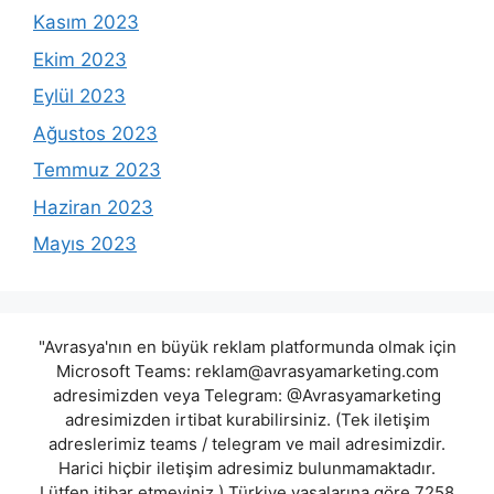
Kasım 2023
Ekim 2023
Eylül 2023
Ağustos 2023
Temmuz 2023
Haziran 2023
Mayıs 2023
"Avrasya'nın en büyük reklam platformunda olmak için
Microsoft Teams:
reklam@avrasyamarketing.com
adresimizden veya Telegram: @Avrasyamarketing
adresimizden irtibat kurabilirsiniz. (Tek iletişim
adreslerimiz teams / telegram ve mail adresimizdir.
Harici hiçbir iletişim adresimiz bulunmamaktadır.
Lütfen itibar etmeyiniz.) Türkiye yasalarına göre 7258