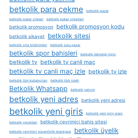
betkolik para çekme
betkolik pazar
betkolik poker siteleri
betkolik poker şirketleri
betkolik promosyon kodu
betkolik promosyon
betkolik sitesi
betkolik sikayet
betkolik sms bildirimleri
betkolik soru pazar
betkolik spor bahisleri
betkolik teknoloji i̇lgisi
betkolik tv
betkolik tv canli maç
betkolik tv canli maç izle
betkolik tv izle
betkolik tüm kullanıcıları
betkolik türk ruleti
Betkolik Whatsapp
betkolik yatırım
betkolik yeni adres
betkolik yeni adresi
betkolik yeni giris
betkolik yeni giriş oranı
betkolik çevrimiçi bahis sitesi
betkolik yorumları
betkolik üyelik
betkolik çevrimiçi güvenilirlik blackjack