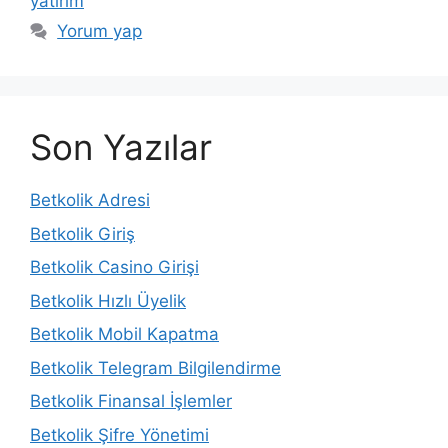
yatırım
Yorum yap
Son Yazılar
Betkolik Adresi
Betkolik Giriş
Betkolik Casino Girişi
Betkolik Hızlı Üyelik
Betkolik Mobil Kapatma
Betkolik Telegram Bilgilendirme
Betkolik Finansal İşlemler
Betkolik Şifre Yönetimi