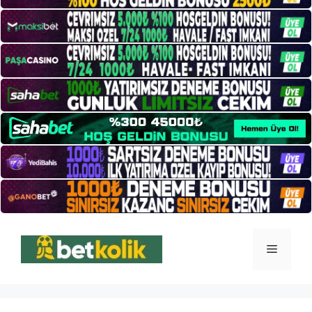
İçeriğe
atla
Menü