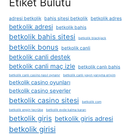
Etiket Bulutu
adresi betkolik
bahis sitesi betkolik
betkolik adres
betkolik adresi
betkolik bahis
betkolik bahis sitesi
betkolik blackjack
betkolik bonus
betkolik canli
betkolik canli destek
betkolik canli maç izle
betkolik canlı bahis
betkolik canlı casino nasıl oynanır
betkolik canlı yayın yarışma erişim
betkolik casino oyunları
betkolik casino severler
betkolik casino sitesi
betkolik com
betkolik engin tecrübe
betkolik evde kalma kararı
betkolik giris
betkolik giris adresi
betkolik girisi