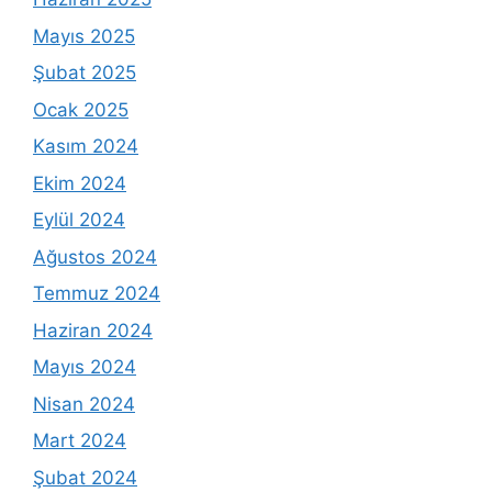
Mayıs 2025
Şubat 2025
Ocak 2025
Kasım 2024
Ekim 2024
Eylül 2024
Ağustos 2024
Temmuz 2024
Haziran 2024
Mayıs 2024
Nisan 2024
Mart 2024
Şubat 2024