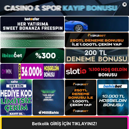
×
Betkolik GİRİŞ İÇİN TIKLAYINIZ!