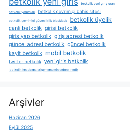
betkolik yeni giris
betkolik yeni giriş oranı
betkolik çevrimiçi bahis sitesi
betkolik yorumları
betkolik üyelik
betkolik çevrimiçi güvenilirlik blackjack
canli betkolik
girisi betkolik
giris yap betkolik
giriş adresi betkolik
güncel adresi betkolik
güncel betkolik
mobil betkolik
kayit betkolik
yeni giris betkolik
twitter betkolik
betkolik hesabıma erişemememin sebebi nedir
Arşivler
Haziran 2026
Eylül 2025