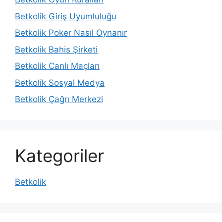
Betkolik Giriş Uyumluluğu
Betkolik Poker Nasıl Oynanır
Betkolik Bahis Şirketi
Betkolik Canlı Maçları
Betkolik Sosyal Medya
Betkolik Çağrı Merkezi
Kategoriler
Betkolik