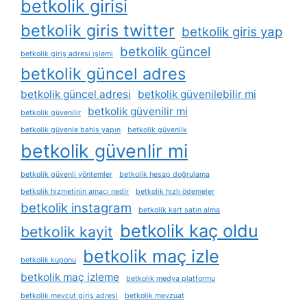
betkolik girisi
betkolik giris twitter
betkolik giris yap
betkolik güncel
betkolik giriş adresi i̇şlemi
betkolik güncel adres
betkolik güncel adresi
betkolik güvenilebilir mi
betkolik güvenilir mi
betkolik güvenilir
betkolik güvenle bahis yapın
betkolik güvenlik
betkolik güvenlir mi
betkolik güvenli yöntemler
betkolik hesap doğrulama
betkolik hizmetinin amacı nedir
betkolik hızlı ödemeler
betkolik instagram
betkolik kart satın alma
betkolik kaç oldu
betkolik kayit
betkolik maç izle
betkolik kuponu
betkolik maç izleme
betkolik medya platformu
betkolik mevcut giriş adresi
betkolik mevzuat