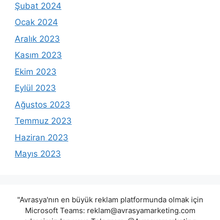
Şubat 2024
Ocak 2024
Aralık 2023
Kasım 2023
Ekim 2023
Eylül 2023
Ağustos 2023
Temmuz 2023
Haziran 2023
Mayıs 2023
"Avrasya'nın en büyük reklam platformunda olmak için
Microsoft Teams:
reklam@avrasyamarketing.com