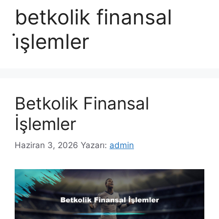
betkolik finansal
i̇şlemler
Betkolik Finansal
İşlemler
Haziran 3, 2026
Yazarı:
admin