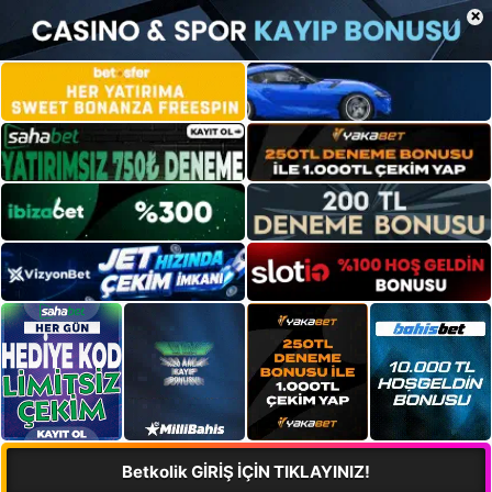
×
Betkolik GİRİŞ İÇİN TIKLAYINIZ!