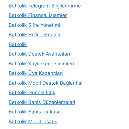
Betkolik Telegram Bilgilendirme
Betkolik Finansal İşlemler
Betkolik Şifre Yönetimi
Betkolik Hızlı Teknoloji
Betkolik
Betkolik Destek Avantajları
Betkolik Kayıt Gereksinimleri
Betkolik Üye Kazançları
Betkolik Mobil Destek Bağlantısı
Betkolik Güncel Link
Betkolik Bahis Düzenlemeleri
Betkolik Bahis Tutkusu
Betkolik Mobil Lisans