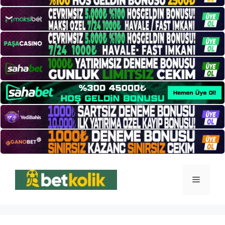
İçeriğe
atla
Menü