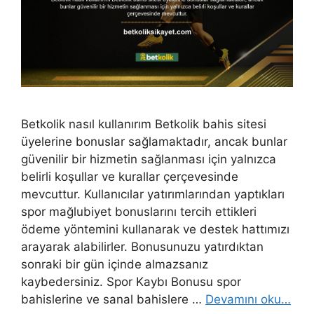
Betkolik nasıl kullanırım Betkolik bahis sitesi
üyelerine bonuslar sağlamaktadır, ancak bunlar
güvenilir bir hizmetin sağlanması için yalnızca
belirli koşullar ve kurallar çerçevesinde
mevcuttur. Kullanıcılar yatırımlarından yaptıkları
spor mağlubiyet bonuslarını tercih ettikleri
ödeme yöntemini kullanarak ve destek hattımızı
arayarak alabilirler. Bonusunuzu yatırdıktan
sonraki bir gün içinde almazsanız
kaybedersiniz. Spor Kaybı Bonusu spor
bahislerine ve sanal bahislere …
Devamını oku…