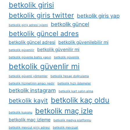
betkolik girisi
betkolik giris twitter
betkolik giris yap
betkolik güncel
betkolik giriş adresi i̇şlemi
betkolik güncel adres
betkolik güncel adresi
betkolik güvenilebilir mi
betkolik güvenilir mi
betkolik güvenilir
betkolik güvenle bahis yapın
betkolik güvenlik
betkolik güvenlir mi
betkolik güvenli yöntemler
betkolik hesap doğrulama
betkolik hizmetinin amacı nedir
betkolik hızlı ödemeler
betkolik instagram
betkolik kart satın alma
betkolik kaç oldu
betkolik kayit
betkolik maç izle
betkolik kuponu
betkolik maç izleme
betkolik medya platformu
betkolik mevcut giriş adresi
betkolik mevzuat