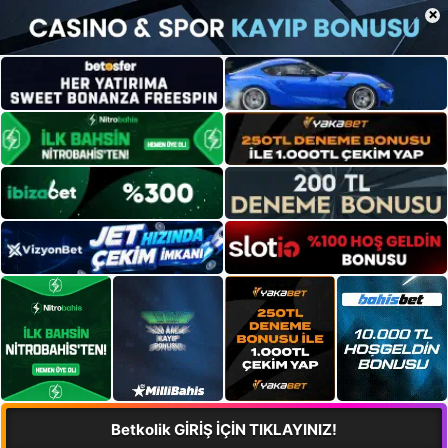
×
Betkolik GİRİŞ İÇİN TIKLAYINIZ!