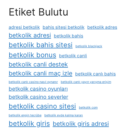
Etiket Bulutu
adresi betkolik
bahis sitesi betkolik
betkolik adres
betkolik adresi
betkolik bahis
betkolik bahis sitesi
betkolik blackjack
betkolik bonus
betkolik canli
betkolik canli destek
betkolik canli maç izle
betkolik canlı bahis
betkolik canlı casino nasıl oynanır
betkolik canlı yayın yarışma erişim
betkolik casino oyunları
betkolik casino severler
betkolik casino sitesi
betkolik com
betkolik engin tecrübe
betkolik evde kalma kararı
betkolik giris
betkolik giris adresi