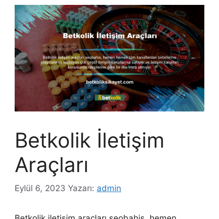
Betkolik İletişim
Araçları
Eylül 6, 2023
Yazarı:
admin
Betkolik iletişim araçları seobahis, hemen