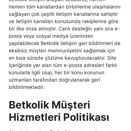
hemen tüm kanallardan birbirlerine ulaşmalarını
sağlayan çok çeşitli iletişim kanallarına sahiptir
ve iletişim kanalları konusunda rakiplerine göre
bir ilke imza atmıştır. Canlı desteğin yanı sıra e-
posta veya sosyal medya üzerinden
yapılabilecek Betkolik iletişim geri bildirimleri de
eksiksiz müşteri memnuniyetini sağlamak için
en kısa sürede çözüme kavuşturulacaktır. Site
içeriğinde yer alan tüm e-posta adresleri farklı
konularla ilgili olup, her bir konu konunun
uzmanları tarafından doğrulanarak geri
bildirilmektedir.
Betkolik Müşteri
Hizmetleri Politikası