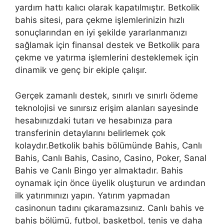
yardım hattı kalıcı olarak kapatılmıştır. Betkolik
bahis sitesi, para çekme işlemlerinizin hızlı
sonuçlarından en iyi şekilde yararlanmanızı
sağlamak için finansal destek ve Betkolik para
çekme ve yatırma işlemlerini desteklemek için
dinamik ve genç bir ekiple çalışır.
Gerçek zamanlı destek, sınırlı ve sınırlı ödeme
teknolojisi ve sınırsız erişim alanları sayesinde
hesabınızdaki tutarı ve hesabınıza para
transferinin detaylarını belirlemek çok
kolaydır.Betkolik bahis bölümünde Bahis, Canlı
Bahis, Canlı Bahis, Casino, Casino, Poker, Sanal
Bahis ve Canlı Bingo yer almaktadır. Bahis
oynamak için önce üyelik oluşturun ve ardından
ilk yatırımınızı yapın. Yatırım yapmadan
casinonun tadını çıkaramazsınız. Canlı bahis ve
bahis bölümü, futbol, ​​basketbol, ​​tenis ve daha