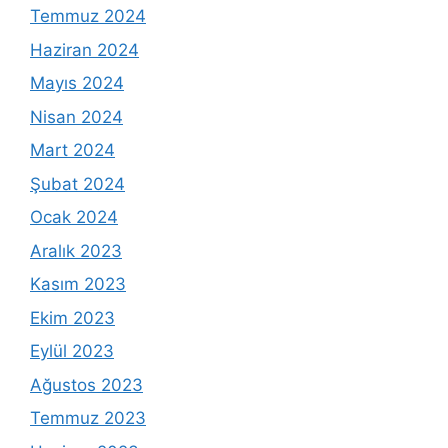
Temmuz 2024
Haziran 2024
Mayıs 2024
Nisan 2024
Mart 2024
Şubat 2024
Ocak 2024
Aralık 2023
Kasım 2023
Ekim 2023
Eylül 2023
Ağustos 2023
Temmuz 2023