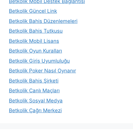
Betkolik Mobil Destek Bağlantısı
Betkolik Güncel Link
Betkolik Bahis Düzenlemeleri
Betkolik Bahis Tutkusu
Betkolik Mobil Lisans
Betkolik Oyun Kuralları
Betkolik Giriş Uyumluluğu
Betkolik Poker Nasıl Oynanır
Betkolik Bahis Şirketi
Betkolik Canlı Maçları
Betkolik Sosyal Medya
Betkolik Çağrı Merkezi