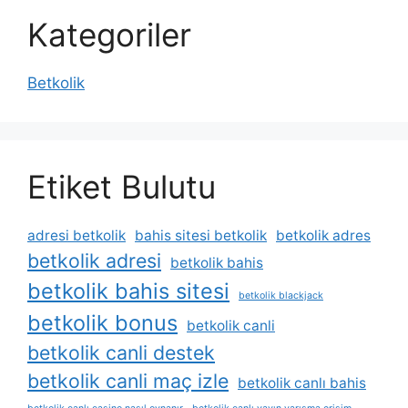
Kategoriler
Betkolik
Etiket Bulutu
adresi betkolik
bahis sitesi betkolik
betkolik adres
betkolik adresi
betkolik bahis
betkolik bahis sitesi
betkolik blackjack
betkolik bonus
betkolik canli
betkolik canli destek
betkolik canli maç izle
betkolik canlı bahis