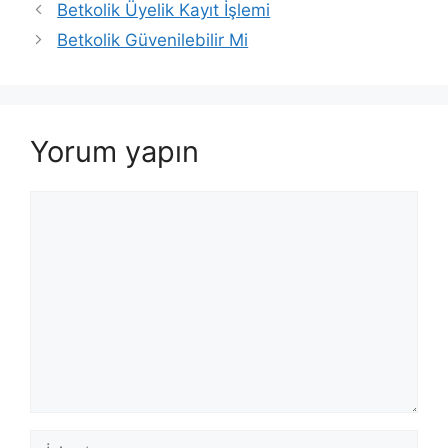
Betkolik Üyelik Kayıt İşlemi
Betkolik Güvenilebilir Mi
Yorum yapın
Yorum
İsim