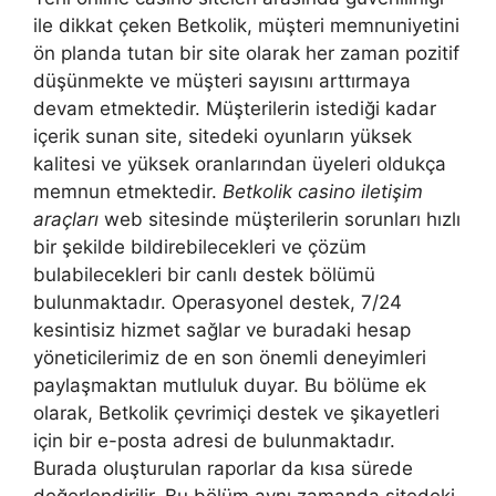
ile dikkat çeken Betkolik, müşteri memnuniyetini
ön planda tutan bir site olarak her zaman pozitif
düşünmekte ve müşteri sayısını arttırmaya
devam etmektedir. Müşterilerin istediği kadar
içerik sunan site, sitedeki oyunların yüksek
kalitesi ve yüksek oranlarından üyeleri oldukça
memnun etmektedir.
Betkolik casino iletişim
araçları
web sitesinde müşterilerin sorunları hızlı
bir şekilde bildirebilecekleri ve çözüm
bulabilecekleri bir canlı destek bölümü
bulunmaktadır. Operasyonel destek, 7/24
kesintisiz hizmet sağlar ve buradaki hesap
yöneticilerimiz de en son önemli deneyimleri
paylaşmaktan mutluluk duyar. Bu bölüme ek
olarak, Betkolik çevrimiçi destek ve şikayetleri
için bir e-posta adresi de bulunmaktadır.
Burada oluşturulan raporlar da kısa sürede
değerlendirilir. Bu bölüm aynı zamanda sitedeki