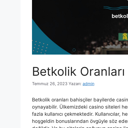
Betkolik Oranları
Temmuz 26, 2023
Yazarı:
admin
Betkolik oranları bahisçiler bayilerde cas
oynayabilir. Ülkemizdeki casino siteleri
fazla kullanıcı çekmektedir. Kullanıcılar,
hoşgeldin bonuslarından övgüyle söz eder. 