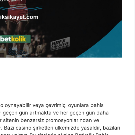
ino oynayabilir veya çevrimiçi oyunlara bahis
 her geçen gün artmakta ve her geçen gün daha
 her sitenin benzersiz promosyonlarından ve
Bazı casino şirketleri ülkemizde yasaldır, bazıları