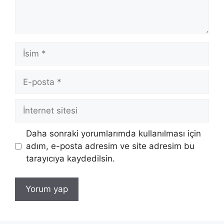
İsim
E-
posta
İnternet
sitesi
Daha sonraki yorumlarımda kullanılması için
adım, e-posta adresim ve site adresim bu
tarayıcıya kaydedilsin.