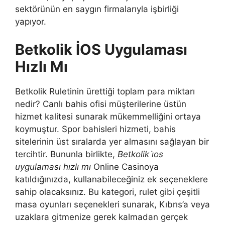
sektörünün en saygın firmalarıyla işbirliği
yapıyor.
Betkolik İOS Uygulaması
Hızlı Mı
Betkolik Ruletinin ürettiği toplam para miktarı
nedir? Canlı bahis ofisi müşterilerine üstün
hizmet kalitesi sunarak mükemmelliğini ortaya
koymuştur. Spor bahisleri hizmeti, bahis
sitelerinin üst sıralarda yer almasını sağlayan bir
tercihtir. Bununla birlikte,
Betkolik i̇os
uygulaması hızlı mı
Online Casinoya
katıldığınızda, kullanabileceğiniz ek seçeneklere
sahip olacaksınız. Bu kategori, rulet gibi çeşitli
masa oyunları seçenekleri sunarak, Kıbrıs’a veya
uzaklara gitmenize gerek kalmadan gerçek