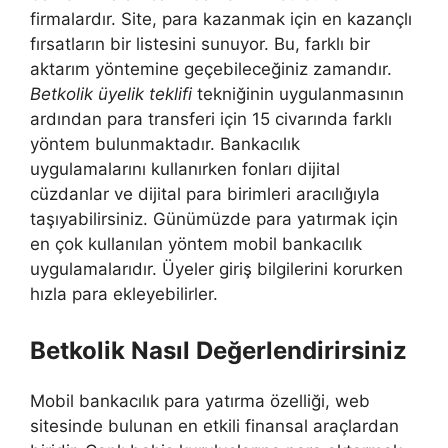
firmalardır. Site, para kazanmak için en kazançlı
fırsatların bir listesini sunuyor. Bu, farklı bir
aktarım yöntemine geçebileceğiniz zamandır.
Betkolik üyelik teklifi
tekniğinin uygulanmasının
ardından para transferi için 15 civarında farklı
yöntem bulunmaktadır. Bankacılık
uygulamalarını kullanırken fonları dijital
cüzdanlar ve dijital para birimleri aracılığıyla
taşıyabilirsiniz. Günümüzde para yatırmak için
en çok kullanılan yöntem mobil bankacılık
uygulamalarıdır. Üyeler giriş bilgilerini korurken
hızla para ekleyebilirler.
Betkolik Nasıl Değerlendirirsiniz
Mobil bankacılık para yatırma özelliği, web
sitesinde bulunan en etkili finansal araçlardan