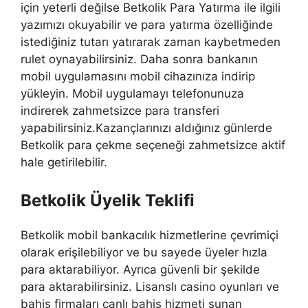
için yeterli değilse Betkolik Para Yatırma ile ilgili
yazımızı okuyabilir ve para yatırma özelliğinde
istediğiniz tutarı yatırarak zaman kaybetmeden
rulet oynayabilirsiniz. Daha sonra bankanın
mobil uygulamasını mobil cihazınıza indirip
yükleyin. Mobil uygulamayı telefonunuza
indirerek zahmetsizce para transferi
yapabilirsiniz.Kazançlarınızı aldığınız günlerde
Betkolik para çekme seçeneği zahmetsizce aktif
hale getirilebilir.
Betkolik Üyelik Teklifi
Betkolik mobil bankacılık hizmetlerine çevrimiçi
olarak erişilebiliyor ve bu sayede üyeler hızla
para aktarabiliyor. Ayrıca güvenli bir şekilde
para aktarabilirsiniz. Lisanslı casino oyunları ve
bahis firmaları canlı bahis hizmeti sunan