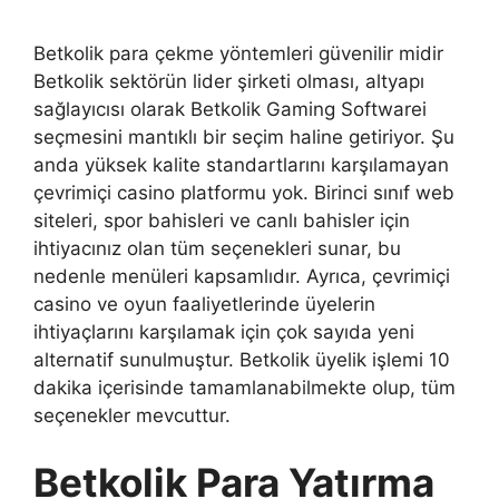
Betkolik para çekme yöntemleri güvenilir midir
Betkolik sektörün lider şirketi olması, altyapı
sağlayıcısı olarak Betkolik Gaming Softwarei
seçmesini mantıklı bir seçim haline getiriyor. Şu
anda yüksek kalite standartlarını karşılamayan
çevrimiçi casino platformu yok. Birinci sınıf web
siteleri, spor bahisleri ve canlı bahisler için
ihtiyacınız olan tüm seçenekleri sunar, bu
nedenle menüleri kapsamlıdır. Ayrıca, çevrimiçi
casino ve oyun faaliyetlerinde üyelerin
ihtiyaçlarını karşılamak için çok sayıda yeni
alternatif sunulmuştur. Betkolik üyelik işlemi 10
dakika içerisinde tamamlanabilmekte olup, tüm
seçenekler mevcuttur.
Betkolik Para Yatırma