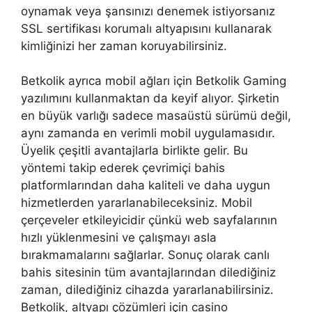
oynamak veya şansınızı denemek istiyorsanız
SSL sertifikası korumalı altyapısını kullanarak
kimliğinizi her zaman koruyabilirsiniz.
Betkolik ayrıca mobil ağları için Betkolik Gaming
yazılımını kullanmaktan da keyif alıyor. Şirketin
en büyük varlığı sadece masaüstü sürümü değil,
aynı zamanda en verimli mobil uygulamasıdır.
Üyelik çeşitli avantajlarla birlikte gelir. Bu
yöntemi takip ederek çevrimiçi bahis
platformlarından daha kaliteli ve daha uygun
hizmetlerden yararlanabileceksiniz. Mobil
çerçeveler etkileyicidir çünkü web sayfalarının
hızlı yüklenmesini ve çalışmayı asla
bırakmamalarını sağlarlar. Sonuç olarak canlı
bahis sitesinin tüm avantajlarından dilediğiniz
zaman, dilediğiniz cihazda yararlanabilirsiniz.
Betkolik, altyapı çözümleri için casino