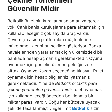
Çekme Yöntemleri
Güvenilir Midir
Betkolik Ruletinin kurallarını anlamanıza gerek
yok. Canlı bahis kuruluşlarına para aktarmak için
kullanabileceğiniz çok sayıda araç vardır.
Çevrimiçi casino platformları müşterilerine
mükemmelliklerini bu şekilde gösteriyor. Banka
havalelerinden yararlanmak için ülkemizdeki bir
bankada hesap açmanız gerekmektedir. Oyunu
oynamak için görselin üzerine geldiğinizde
alttaki Oyna ve Kazan seçeneğine tıklayın. Rulet
oynamak için hesap bilgilerinizi yazmanız
gerekmektedir. Yine de
Betkolik ortaklık para
çekme yöntemleri güvenilir midir
rulet oynamak
için kullanabileceği önceden belirlenmiş bir
miktar parası vardır. Çoğu her bütçeye uyacak
şekilde tasarlanmıştır. Eğer limit
Betkolik
sizin