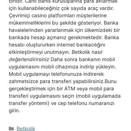
biridir. Canlı bahis kuruluşlarına para aktarmak
için kullanabileceğiniz çok sayıda araç vardır.
Çevrimiçi casino platformları müşterilerine
mükemmelliklerini bu şekilde gösteriyor. Banka
havalelerinden yararlanmak için ülkemizdeki bir
bankada hesap açmanız gerekmektedir. Banka
hesabı oluştururken internet bankacılığını
etkinleştirmeyi unutmayın.
Betkolik nasıl
değerlendirirsiniz
Daha sonra bankanın mobil
uygulamasını mobil cihazınıza indirip yükleyin.
Mobil uygulamayı telefonunuza indirerek
zahmetsizce para transferi yapabilirsiniz.Bunu
gerçekleştirmek için bir ATM veya mobil para
transferi uygulamasını seçin (mobil uygulamada
transfer yöntemi) ve cep telefonu numaranızı
girin.
Kategoriler
Betkolik