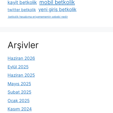
mobil betkolik
kayit betkolik
yeni giris betkolik
twitter betkolik
betkolik hesabıma erişemememin sebebi nedir
Arşivler
Haziran 2026
Eylül 2025
Haziran 2025
Mayıs 2025
Şubat 2025
Ocak 2025
Kasım 2024