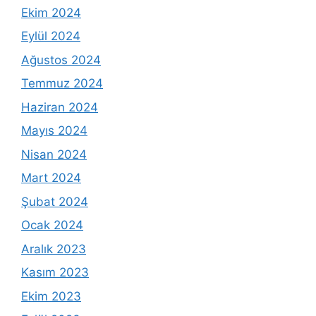
Ekim 2024
Eylül 2024
Ağustos 2024
Temmuz 2024
Haziran 2024
Mayıs 2024
Nisan 2024
Mart 2024
Şubat 2024
Ocak 2024
Aralık 2023
Kasım 2023
Ekim 2023