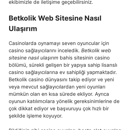
ekibimizle de iletişime geçebilirsiniz.
Betkolik Web Sitesine Nasıl
Ulaşırım
Casinolarda oynamayı seven oyuncular için
casino sağlayıcılarını inceledik.
Betkolik web
sitesine nasıl ulaşırım
bahis sitesinin casino
bölümü, sürekli gelişen bir yapıya sahip lisanslı
casino sağlayıcılarına ev sahipliği yapmaktadır.
Betkolik casino dünyasını takip ediyor ve yeni
veya mevcut sağlayıcılardan yeni oyunları
mümkün olan en kısa sürede ekliyor. Ayrıca
oyunun katılımcılara yönelik gereksinimlerine de
çok dikkat ediyor ve başvuruyu çok hızlı bir
şekilde işleme koyuyor.