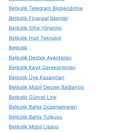
Betkolik Telegram Bilgilendirme
Betkolik Finansal İşlemler
Betkolik Şifre Yönetimi
Betkolik Hızlı Teknoloji
Betkolik
Betkolik Destek Avantajları
Betkolik Kayıt Gereksinimleri
Betkolik Üye Kazançları
Betkolik Mobil Destek Bağlantısı
Betkolik Güncel Link
Betkolik Bahis Düzenlemeleri
Betkolik Bahis Tutkusu
Betkolik Mobil Lisans