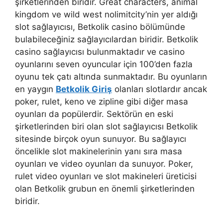
şirketlerinden biridir. Great characters, animal
kingdom ve wild west nolimitcity’nin yer aldığı
slot sağlayıcısı, Betkolik casino bölümünde
bulabileceğiniz sağlayıcılardan biridir. Betkolik
casino sağlayıcısı bulunmaktadır ve casino
oyunlarını seven oyuncular için 100’den fazla
oyunu tek çatı altında sunmaktadır. Bu oyunların
en yaygın
Betkolik Giriş
olanları slotlardır ancak
poker, rulet, keno ve zipline gibi diğer masa
oyunları da popülerdir. Sektörün en eski
şirketlerinden biri olan slot sağlayıcısı Betkolik
sitesinde birçok oyun sunuyor. Bu sağlayıcı
öncelikle slot makinelerinin yanı sıra masa
oyunları ve video oyunları da sunuyor. Poker,
rulet video oyunları ve slot makineleri üreticisi
olan Betkolik grubun en önemli şirketlerinden
biridir.