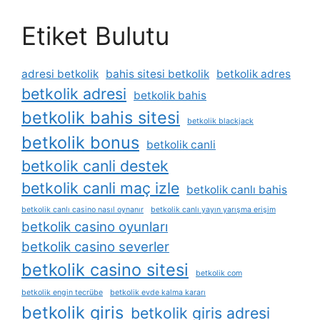
Etiket Bulutu
adresi betkolik
bahis sitesi betkolik
betkolik adres
betkolik adresi
betkolik bahis
betkolik bahis sitesi
betkolik blackjack
betkolik bonus
betkolik canli
betkolik canli destek
betkolik canli maç izle
betkolik canlı bahis
betkolik canlı casino nasıl oynanır
betkolik canlı yayın yarışma erişim
betkolik casino oyunları
betkolik casino severler
betkolik casino sitesi
betkolik com
betkolik engin tecrübe
betkolik evde kalma kararı
betkolik giris
betkolik giris adresi