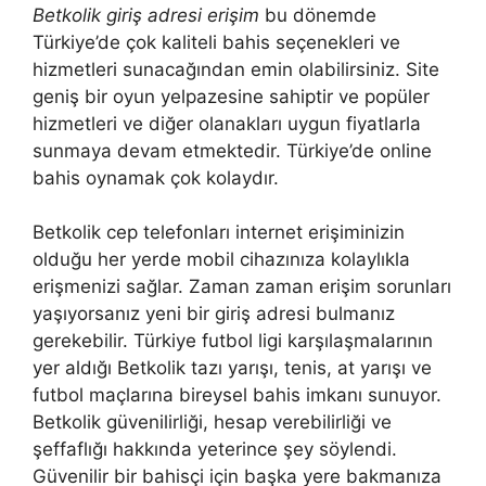
Betkolik giriş adresi erişim
bu dönemde
Türkiye’de çok kaliteli bahis seçenekleri ve
hizmetleri sunacağından emin olabilirsiniz. Site
geniş bir oyun yelpazesine sahiptir ve popüler
hizmetleri ve diğer olanakları uygun fiyatlarla
sunmaya devam etmektedir. Türkiye’de online
bahis oynamak çok kolaydır.
Betkolik cep telefonları internet erişiminizin
olduğu her yerde mobil cihazınıza kolaylıkla
erişmenizi sağlar. Zaman zaman erişim sorunları
yaşıyorsanız yeni bir giriş adresi bulmanız
gerekebilir. Türkiye futbol ligi karşılaşmalarının
yer aldığı Betkolik tazı yarışı, tenis, at yarışı ve
futbol maçlarına bireysel bahis imkanı sunuyor.
Betkolik güvenilirliği, hesap verebilirliği ve
şeffaflığı hakkında yeterince şey söylendi.
Güvenilir bir bahisçi için başka yere bakmanıza