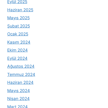
Eylül 2025
Haziran 2025
Mayıs 2025
Şubat 2025
Ocak 2025
Kasım 2024
Ekim 2024
Eylül 2024
Ağustos 2024
Temmuz 2024
Haziran 2024
Mayıs 2024
Nisan 2024
Mart 2024