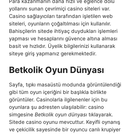
Para kazanmanın daha hızlı ve eğlence dolu
yollarını sunan çevrimiçi casino siteleri var.
Casino sağlayıcıları tarafından işletilen web
siteleri, oyunların çoğaltılması için kullanılır.
Bahisçilerin sitede ihtiyaç duydukları işlemleri
yapması ve hesaplarını güvence altına alması
basit ve hızlıdır. Üyelik bilgilerinizi kullanarak
siteye giriş yapmanız gerekmektedir.
Betkolik Oyun Dünyası
Sayfa, tıpkı masaüstü modunda görüntülendiği
gibi tüm oyun içeriğini bir başlıkla birlikte
görüntüler. Casinolarla ilgilenenler için bu
oyunlara şu adresten ulaşılabilir: casino
simgesine
Betkolik oyun dünyası
tıklayarak.
Sitede casino oyunu mevcuttur. Keyifli oynanış
ve çekicilik sayesinde bir oyuncu canlı krupiyer