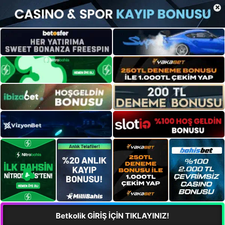
×
Betkolik GİRİŞ İÇİN TIKLAYINIZ!