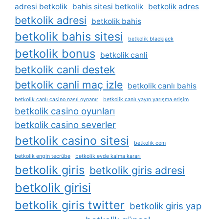
adresi betkolik
bahis sitesi betkolik
betkolik adres
betkolik adresi
betkolik bahis
betkolik bahis sitesi
betkolik blackjack
betkolik bonus
betkolik canli
betkolik canli destek
betkolik canli maç izle
betkolik canlı bahis
betkolik canlı casino nasıl oynanır
betkolik canlı yayın yarışma erişim
betkolik casino oyunları
betkolik casino severler
betkolik casino sitesi
betkolik com
betkolik engin tecrübe
betkolik evde kalma kararı
betkolik giris
betkolik giris adresi
betkolik girisi
betkolik giris twitter
betkolik giris yap