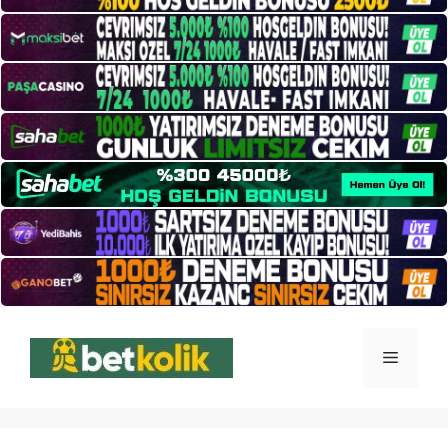
İçeriğe
atla
Menü