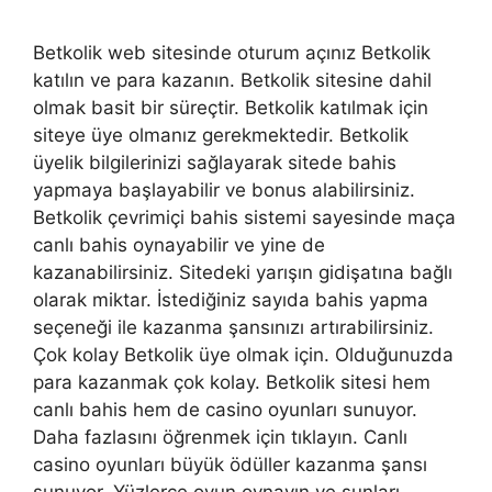
Betkolik web sitesinde oturum açınız Betkolik
katılın ve para kazanın. Betkolik sitesine dahil
olmak basit bir süreçtir. Betkolik katılmak için
siteye üye olmanız gerekmektedir. Betkolik
üyelik bilgilerinizi sağlayarak sitede bahis
yapmaya başlayabilir ve bonus alabilirsiniz.
Betkolik çevrimiçi bahis sistemi sayesinde maça
canlı bahis oynayabilir ve yine de
kazanabilirsiniz. Sitedeki yarışın gidişatına bağlı
olarak miktar. İstediğiniz sayıda bahis yapma
seçeneği ile kazanma şansınızı artırabilirsiniz.
Çok kolay Betkolik üye olmak için. Olduğunuzda
para kazanmak çok kolay. Betkolik sitesi hem
canlı bahis hem de casino oyunları sunuyor.
Daha fazlasını öğrenmek için tıklayın. Canlı
casino oyunları büyük ödüller kazanma şansı