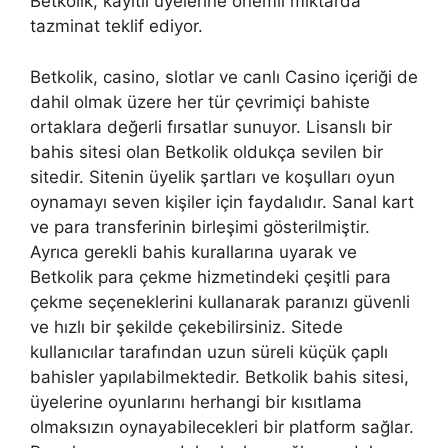
Betkolik, kayıtlı üyelerine önemli miktarda
tazminat teklif ediyor.
Betkolik, casino, slotlar ve canlı Casino içeriği de
dahil olmak üzere her tür çevrimiçi bahiste
ortaklara değerli fırsatlar sunuyor. Lisanslı bir
bahis sitesi olan Betkolik oldukça sevilen bir
sitedir. Sitenin üyelik şartları ve koşulları oyun
oynamayı seven kişiler için faydalıdır. Sanal kart
ve para transferinin birleşimi gösterilmiştir.
Ayrıca gerekli bahis kurallarına uyarak ve
Betkolik para çekme hizmetindeki çeşitli para
çekme seçeneklerini kullanarak paranızı güvenli
ve hızlı bir şekilde çekebilirsiniz. Sitede
kullanıcılar tarafından uzun süreli küçük çaplı
bahisler yapılabilmektedir. Betkolik bahis sitesi,
üyelerine oyunlarını herhangi bir kısıtlama
olmaksızın oynayabilecekleri bir platform sağlar.