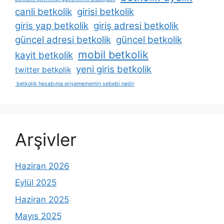
canli betkolik
girisi betkolik
giris yap betkolik
giriş adresi betkolik
güncel adresi betkolik
güncel betkolik
mobil betkolik
kayit betkolik
yeni giris betkolik
twitter betkolik
betkolik hesabıma erişemememin sebebi nedir
Arşivler
Haziran 2026
Eylül 2025
Haziran 2025
Mayıs 2025