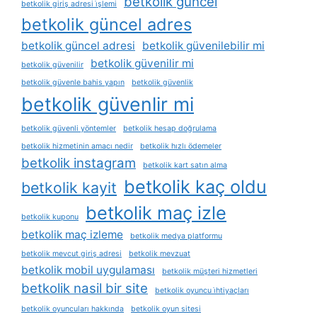
betkolik güncel
betkolik giriş adresi i̇şlemi
betkolik güncel adres
betkolik güncel adresi
betkolik güvenilebilir mi
betkolik güvenilir mi
betkolik güvenilir
betkolik güvenle bahis yapın
betkolik güvenlik
betkolik güvenlir mi
betkolik güvenli yöntemler
betkolik hesap doğrulama
betkolik hizmetinin amacı nedir
betkolik hızlı ödemeler
betkolik instagram
betkolik kart satın alma
betkolik kaç oldu
betkolik kayit
betkolik maç izle
betkolik kuponu
betkolik maç izleme
betkolik medya platformu
betkolik mevcut giriş adresi
betkolik mevzuat
betkolik mobil uygulaması
betkolik müşteri hizmetleri
betkolik nasil bir site
betkolik oyuncu i̇htiyaçları
betkolik oyuncuları hakkında
betkolik oyun sitesi