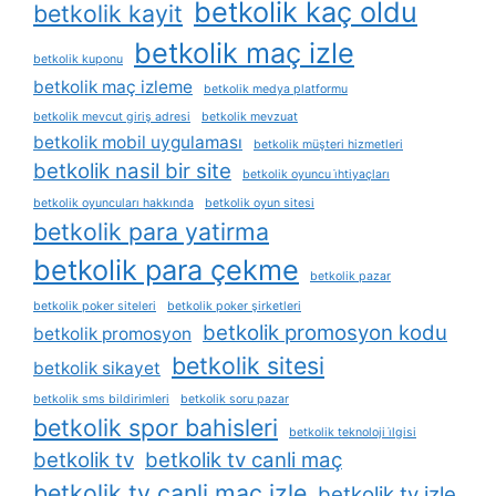
betkolik kaç oldu
betkolik kayit
betkolik maç izle
betkolik kuponu
betkolik maç izleme
betkolik medya platformu
betkolik mevcut giriş adresi
betkolik mevzuat
betkolik mobil uygulaması
betkolik müşteri hizmetleri
betkolik nasil bir site
betkolik oyuncu i̇htiyaçları
betkolik oyuncuları hakkında
betkolik oyun sitesi
betkolik para yatirma
betkolik para çekme
betkolik pazar
betkolik poker siteleri
betkolik poker şirketleri
betkolik promosyon kodu
betkolik promosyon
betkolik sitesi
betkolik sikayet
betkolik sms bildirimleri
betkolik soru pazar
betkolik spor bahisleri
betkolik teknoloji i̇lgisi
betkolik tv
betkolik tv canli maç
betkolik tv canli maç izle
betkolik tv izle