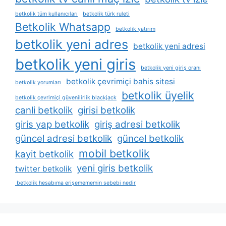
betkolik tüm kullanıcıları
betkolik türk ruleti
Betkolik Whatsapp
betkolik yatırım
betkolik yeni adres
betkolik yeni adresi
betkolik yeni giris
betkolik yeni giriş oranı
betkolik çevrimiçi bahis sitesi
betkolik yorumları
betkolik üyelik
betkolik çevrimiçi güvenilirlik blackjack
canli betkolik
girisi betkolik
giris yap betkolik
giriş adresi betkolik
güncel adresi betkolik
güncel betkolik
mobil betkolik
kayit betkolik
yeni giris betkolik
twitter betkolik
betkolik hesabıma erişemememin sebebi nedir