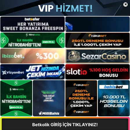
×
Betkolik GİRİŞ İÇİN TIKLAYINIZ!