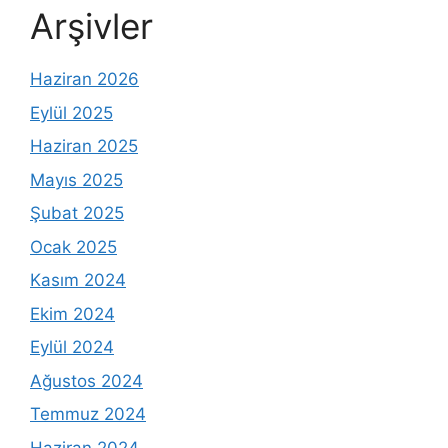
Arşivler
Haziran 2026
Eylül 2025
Haziran 2025
Mayıs 2025
Şubat 2025
Ocak 2025
Kasım 2024
Ekim 2024
Eylül 2024
Ağustos 2024
Temmuz 2024
Haziran 2024