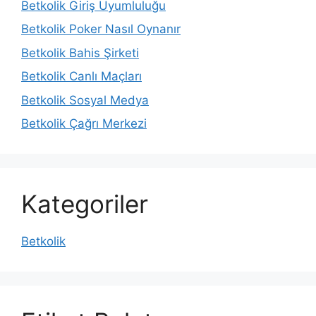
Betkolik Giriş Uyumluluğu
Betkolik Poker Nasıl Oynanır
Betkolik Bahis Şirketi
Betkolik Canlı Maçları
Betkolik Sosyal Medya
Betkolik Çağrı Merkezi
Kategoriler
Betkolik