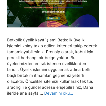
Betkolik üyelik kayıt i̇şlemi Betkolik üyelik
işlemini kolay takip edilen kriterleri takip ederek
tamamlayabilirsiniz. Prensip olarak, kabul için
gerekli herhangi bir belge yoktur. Bu,
üyelerimizden en sık istenen özelliklerden
biridir. Üyelik işlemini uygulamak adına belli
başlı birtakım itmamları geçmeniz yeterli
olacaktır. Öncelikle sitemizi kullanarak tek tuş
aracılığı ile güncel adrese erişebilirsiniz, Daha
ileride ana sayfa …
Devamını oku…