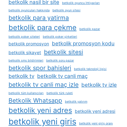
betkolik nasil bir site
betkolik oyuncu i̇htiyaçları
betkolik oyuncuları hakkında
betkolik oyun sitesi
betkolik para yatirma
betkolik para çekme
betkolik pazar
betkolik poker siteleri
betkolik poker şirketleri
betkolik promosyon kodu
betkolik promosyon
betkolik sitesi
betkolik sikayet
betkolik sms bildirimleri
betkolik soru pazar
betkolik spor bahisleri
betkolik teknoloji i̇lgisi
betkolik tv
betkolik tv canli maç
betkolik tv canli maç izle
betkolik tv izle
betkolik tüm kullanıcıları
betkolik türk ruleti
Betkolik Whatsapp
betkolik yatırım
betkolik yeni adres
betkolik yeni adresi
betkolik yeni giris
betkolik yeni giriş oranı