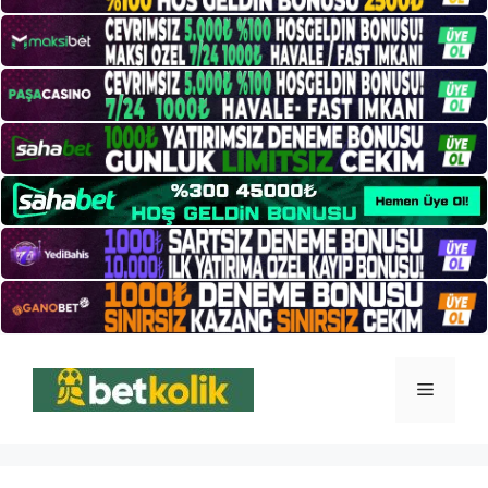
İçeriğe
atla
Menü