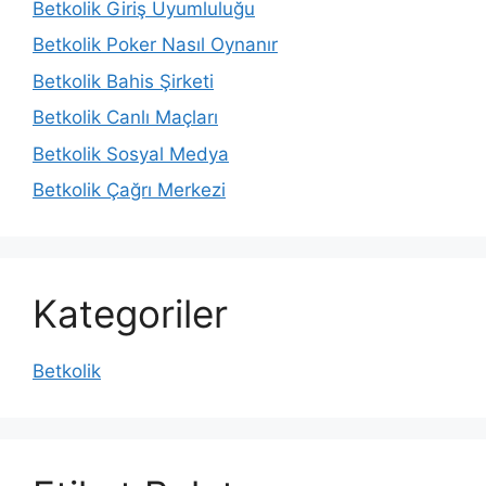
Betkolik Giriş Uyumluluğu
Betkolik Poker Nasıl Oynanır
Betkolik Bahis Şirketi
Betkolik Canlı Maçları
Betkolik Sosyal Medya
Betkolik Çağrı Merkezi
Kategoriler
Betkolik