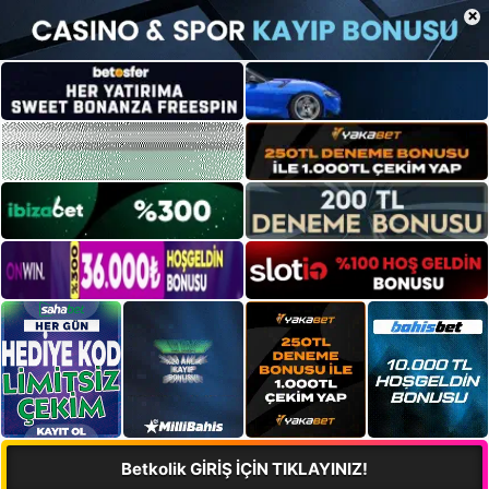
×
Betkolik GİRİŞ İÇİN TIKLAYINIZ!