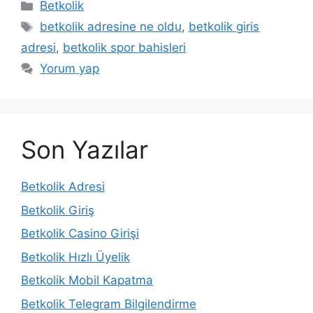
Kategoriler
Betkolik
Etiketler
betkolik adresine ne oldu
,
betkolik giris
adresi
,
betkolik spor bahisleri
Yorum yap
Son Yazılar
Betkolik Adresi
Betkolik Giriş
Betkolik Casino Girişi
Betkolik Hızlı Üyelik
Betkolik Mobil Kapatma
Betkolik Telegram Bilgilendirme