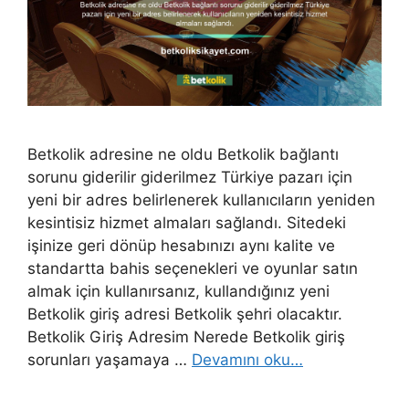
Betkolik adresine ne oldu Betkolik bağlantı
sorunu giderilir giderilmez Türkiye pazarı için
yeni bir adres belirlenerek kullanıcıların yeniden
kesintisiz hizmet almaları sağlandı. Sitedeki
işinize geri dönüp hesabınızı aynı kalite ve
standartta bahis seçenekleri ve oyunlar satın
almak için kullanırsanız, kullandığınız yeni
Betkolik giriş adresi Betkolik şehri olacaktır.
Betkolik Giriş Adresim Nerede Betkolik giriş
sorunları yaşamaya …
Devamını oku…