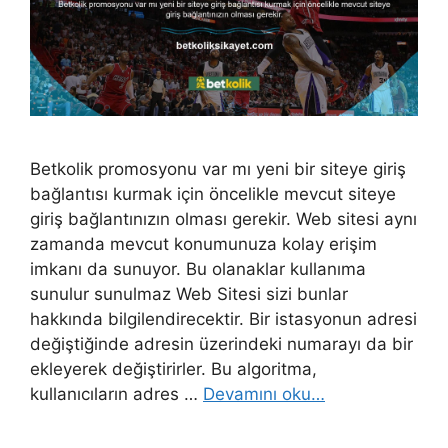
Betkolik promosyonu var mı yeni bir siteye giriş
bağlantısı kurmak için öncelikle mevcut siteye
giriş bağlantınızın olması gerekir. Web sitesi aynı
zamanda mevcut konumunuza kolay erişim
imkanı da sunuyor. Bu olanaklar kullanıma
sunulur sunulmaz Web Sitesi sizi bunlar
hakkında bilgilendirecektir. Bir istasyonun adresi
değiştiğinde adresin üzerindeki numarayı da bir
ekleyerek değiştirirler. Bu algoritma,
kullanıcıların adres …
Devamını oku…