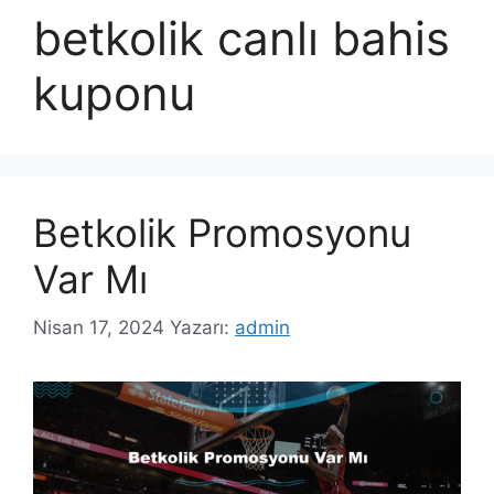
betkolik canlı bahis
kuponu
Betkolik Promosyonu
Var Mı
Nisan 17, 2024
Yazarı:
admin