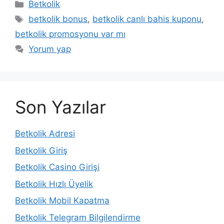
Kategoriler
Betkolik
Etiketler
betkolik bonus
,
betkolik canlı bahis kuponu
,
betkolik promosyonu var mı
Yorum yap
Son Yazılar
Betkolik Adresi
Betkolik Giriş
Betkolik Casino Girişi
Betkolik Hızlı Üyelik
Betkolik Mobil Kapatma
Betkolik Telegram Bilgilendirme