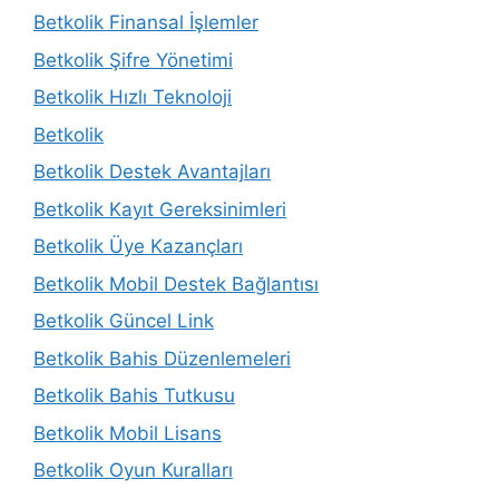
Betkolik Finansal İşlemler
Betkolik Şifre Yönetimi
Betkolik Hızlı Teknoloji
Betkolik
Betkolik Destek Avantajları
Betkolik Kayıt Gereksinimleri
Betkolik Üye Kazançları
Betkolik Mobil Destek Bağlantısı
Betkolik Güncel Link
Betkolik Bahis Düzenlemeleri
Betkolik Bahis Tutkusu
Betkolik Mobil Lisans
Betkolik Oyun Kuralları