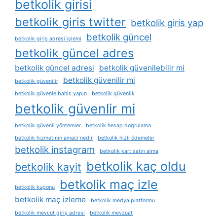
betkolik girisi
betkolik giris twitter
betkolik giris yap
betkolik güncel
betkolik giriş adresi i̇şlemi
betkolik güncel adres
betkolik güncel adresi
betkolik güvenilebilir mi
betkolik güvenilir mi
betkolik güvenilir
betkolik güvenle bahis yapın
betkolik güvenlik
betkolik güvenlir mi
betkolik güvenli yöntemler
betkolik hesap doğrulama
betkolik hizmetinin amacı nedir
betkolik hızlı ödemeler
betkolik instagram
betkolik kart satın alma
betkolik kaç oldu
betkolik kayit
betkolik maç izle
betkolik kuponu
betkolik maç izleme
betkolik medya platformu
betkolik mevcut giriş adresi
betkolik mevzuat