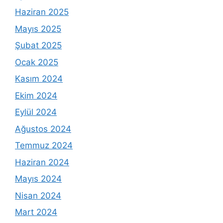
Haziran 2025
Mayıs 2025
Şubat 2025
Ocak 2025
Kasım 2024
Ekim 2024
Eylül 2024
Ağustos 2024
Temmuz 2024
Haziran 2024
Mayıs 2024
Nisan 2024
Mart 2024