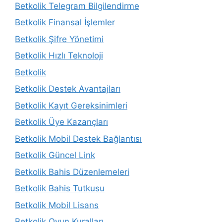
Betkolik Telegram Bilgilendirme
Betkolik Finansal İşlemler
Betkolik Şifre Yönetimi
Betkolik Hızlı Teknoloji
Betkolik
Betkolik Destek Avantajları
Betkolik Kayıt Gereksinimleri
Betkolik Üye Kazançları
Betkolik Mobil Destek Bağlantısı
Betkolik Güncel Link
Betkolik Bahis Düzenlemeleri
Betkolik Bahis Tutkusu
Betkolik Mobil Lisans
Betkolik Oyun Kuralları