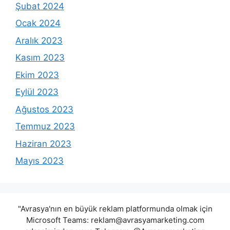
Şubat 2024
Ocak 2024
Aralık 2023
Kasım 2023
Ekim 2023
Eylül 2023
Ağustos 2023
Temmuz 2023
Haziran 2023
Mayıs 2023
"Avrasya'nın en büyük reklam platformunda olmak için
Microsoft Teams:
reklam@avrasyamarketing.com