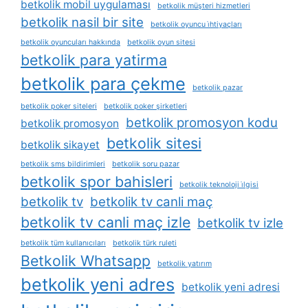
betkolik mobil uygulaması
betkolik müşteri hizmetleri
betkolik nasil bir site
betkolik oyuncu i̇htiyaçları
betkolik oyuncuları hakkında
betkolik oyun sitesi
betkolik para yatirma
betkolik para çekme
betkolik pazar
betkolik poker siteleri
betkolik poker şirketleri
betkolik promosyon kodu
betkolik promosyon
betkolik sitesi
betkolik sikayet
betkolik sms bildirimleri
betkolik soru pazar
betkolik spor bahisleri
betkolik teknoloji i̇lgisi
betkolik tv
betkolik tv canli maç
betkolik tv canli maç izle
betkolik tv izle
betkolik tüm kullanıcıları
betkolik türk ruleti
Betkolik Whatsapp
betkolik yatırım
betkolik yeni adres
betkolik yeni adresi