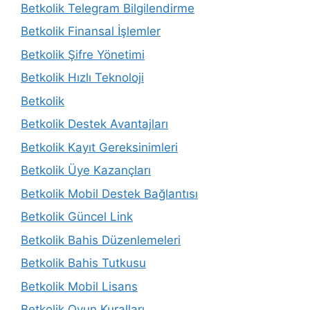
Betkolik Telegram Bilgilendirme
Betkolik Finansal İşlemler
Betkolik Şifre Yönetimi
Betkolik Hızlı Teknoloji
Betkolik
Betkolik Destek Avantajları
Betkolik Kayıt Gereksinimleri
Betkolik Üye Kazançları
Betkolik Mobil Destek Bağlantısı
Betkolik Güncel Link
Betkolik Bahis Düzenlemeleri
Betkolik Bahis Tutkusu
Betkolik Mobil Lisans
Betkolik Oyun Kuralları