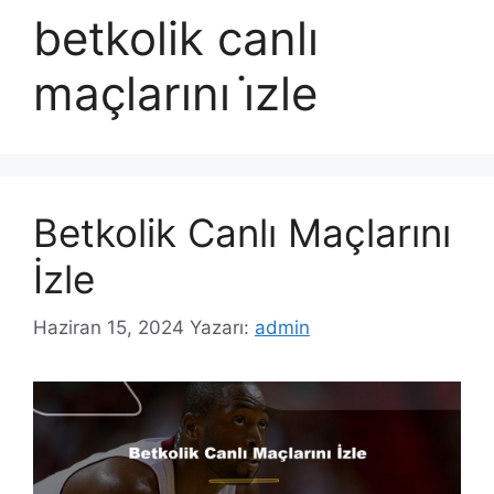
betkolik canlı
maçlarını i̇zle
Betkolik Canlı Maçlarını
İzle
Haziran 15, 2024
Yazarı:
admin