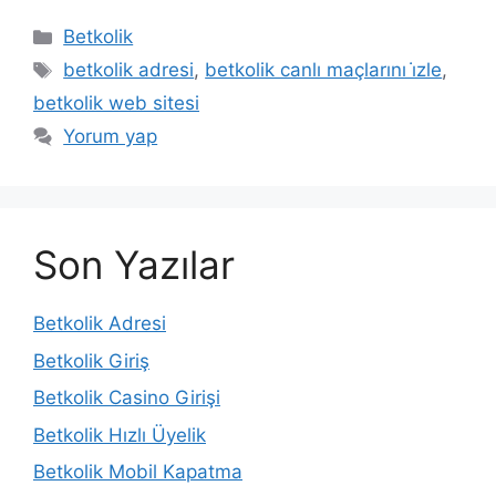
Kategoriler
Betkolik
Etiketler
betkolik adresi
,
betkolik canlı maçlarını i̇zle
,
betkolik web sitesi
Yorum yap
Son Yazılar
Betkolik Adresi
Betkolik Giriş
Betkolik Casino Girişi
Betkolik Hızlı Üyelik
Betkolik Mobil Kapatma