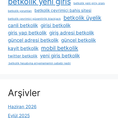
betkolik yeni giris
betkolik yeni giriş oranı
betkolik çevrimiçi bahis sitesi
betkolik yorumları
betkolik üyelik
betkolik çevrimiçi güvenilirlik blackjack
canli betkolik
girisi betkolik
giris yap betkolik
giriş adresi betkolik
güncel adresi betkolik
güncel betkolik
mobil betkolik
kayit betkolik
yeni giris betkolik
twitter betkolik
betkolik hesabıma erişemememin sebebi nedir
Arşivler
Haziran 2026
Eylül 2025