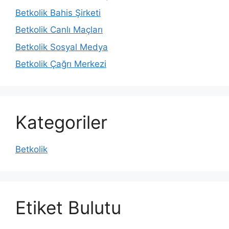
Betkolik Bahis Şirketi
Betkolik Canlı Maçları
Betkolik Sosyal Medya
Betkolik Çağrı Merkezi
Kategoriler
Betkolik
Etiket Bulutu