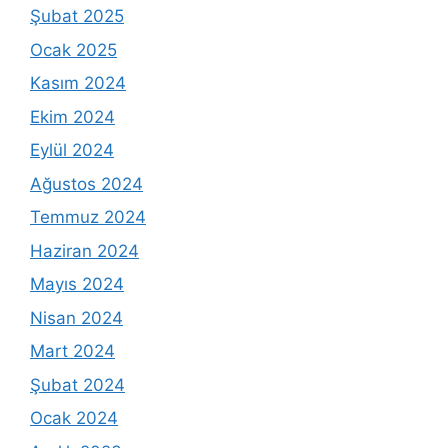
Şubat 2025
Ocak 2025
Kasım 2024
Ekim 2024
Eylül 2024
Ağustos 2024
Temmuz 2024
Haziran 2024
Mayıs 2024
Nisan 2024
Mart 2024
Şubat 2024
Ocak 2024