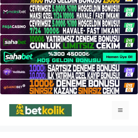
İçeriğe
atla
Menü