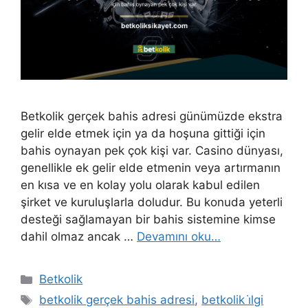
Betkolik gerçek bahis adresi günümüzde ekstra
gelir elde etmek için ya da hoşuna gittiği için
bahis oynayan pek çok kişi var. Casino dünyası,
genellikle ek gelir elde etmenin veya artırmanın
en kısa ve en kolay yolu olarak kabul edilen
şirket ve kuruluşlarla doludur. Bu konuda yeterli
desteği sağlamayan bir bahis sistemine kimse
dahil olmaz ancak …
Devamını oku…
Kategoriler
Betkolik
Etiketler
betkolik gerçek bahis adresi
,
betkolik i̇lgi