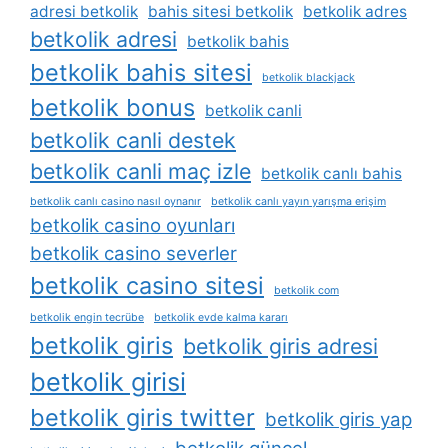
adresi betkolik
bahis sitesi betkolik
betkolik adres
betkolik adresi
betkolik bahis
betkolik bahis sitesi
betkolik blackjack
betkolik bonus
betkolik canli
betkolik canli destek
betkolik canli maç izle
betkolik canlı bahis
betkolik canlı casino nasıl oynanır
betkolik canlı yayın yarışma erişim
betkolik casino oyunları
betkolik casino severler
betkolik casino sitesi
betkolik com
betkolik engin tecrübe
betkolik evde kalma kararı
betkolik giris
betkolik giris adresi
betkolik girisi
betkolik giris twitter
betkolik giris yap