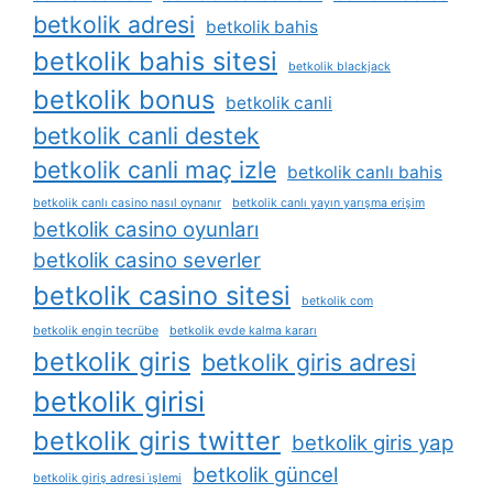
betkolik adresi
betkolik bahis
betkolik bahis sitesi
betkolik blackjack
betkolik bonus
betkolik canli
betkolik canli destek
betkolik canli maç izle
betkolik canlı bahis
betkolik canlı casino nasıl oynanır
betkolik canlı yayın yarışma erişim
betkolik casino oyunları
betkolik casino severler
betkolik casino sitesi
betkolik com
betkolik engin tecrübe
betkolik evde kalma kararı
betkolik giris
betkolik giris adresi
betkolik girisi
betkolik giris twitter
betkolik giris yap
betkolik güncel
betkolik giriş adresi i̇şlemi