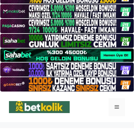
İçeriğe
atla
Menü