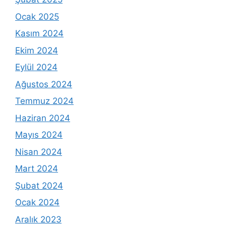
Ocak 2025
Kasım 2024
Ekim 2024
Eylül 2024
Ağustos 2024
Temmuz 2024
Haziran 2024
Mayıs 2024
Nisan 2024
Mart 2024
Şubat 2024
Ocak 2024
Aralık 2023