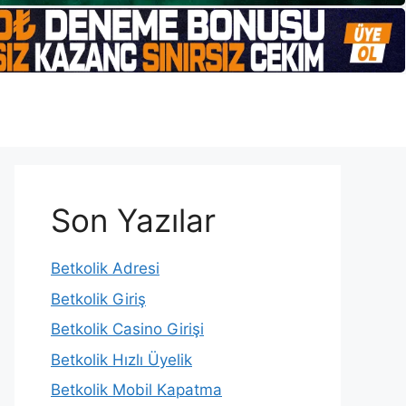
Son Yazılar
Betkolik Adresi
Betkolik Giriş
Betkolik Casino Girişi
Betkolik Hızlı Üyelik
Betkolik Mobil Kapatma