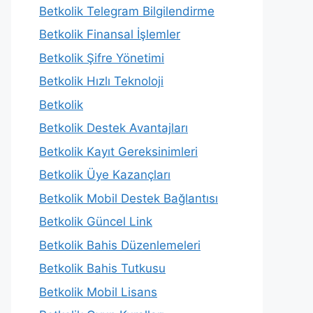
Betkolik Telegram Bilgilendirme
Betkolik Finansal İşlemler
Betkolik Şifre Yönetimi
Betkolik Hızlı Teknoloji
Betkolik
Betkolik Destek Avantajları
Betkolik Kayıt Gereksinimleri
Betkolik Üye Kazançları
Betkolik Mobil Destek Bağlantısı
Betkolik Güncel Link
Betkolik Bahis Düzenlemeleri
Betkolik Bahis Tutkusu
Betkolik Mobil Lisans