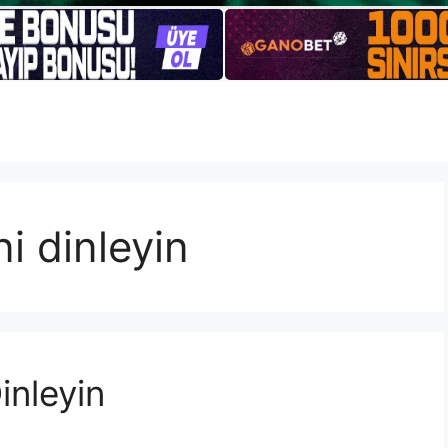
ni dinleyin
inleyin