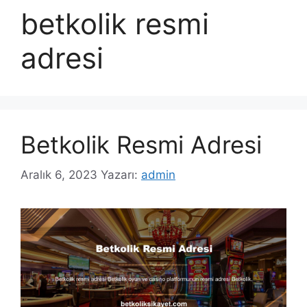
betkolik resmi
adresi
Betkolik Resmi Adresi
Aralık 6, 2023
Yazarı:
admin