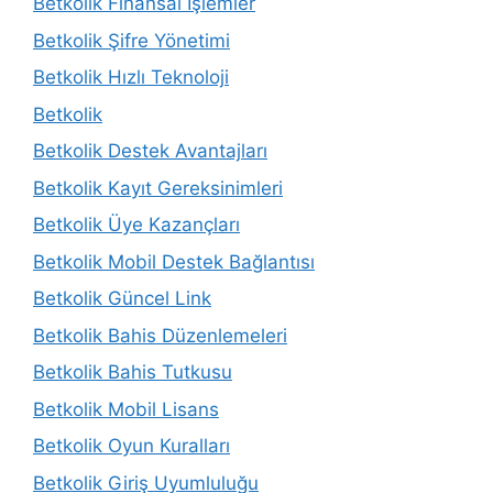
Betkolik Finansal İşlemler
Betkolik Şifre Yönetimi
Betkolik Hızlı Teknoloji
Betkolik
Betkolik Destek Avantajları
Betkolik Kayıt Gereksinimleri
Betkolik Üye Kazançları
Betkolik Mobil Destek Bağlantısı
Betkolik Güncel Link
Betkolik Bahis Düzenlemeleri
Betkolik Bahis Tutkusu
Betkolik Mobil Lisans
Betkolik Oyun Kuralları
Betkolik Giriş Uyumluluğu