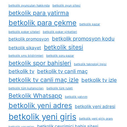
betkolik oyuncuları hakkında
betkolik oyun sitesi
betkolik para yatirma
betkolik para çekme
betkolik pazar
betkolik poker siteleri
betkolik poker şirketleri
betkolik promosyon kodu
betkolik promosyon
betkolik sitesi
betkolik sikayet
betkolik sms bildirimleri
betkolik soru pazar
betkolik spor bahisleri
betkolik teknoloji i̇lgisi
betkolik tv
betkolik tv canli maç
betkolik tv canli maç izle
betkolik tv izle
betkolik tüm kullanıcıları
betkolik türk ruleti
Betkolik Whatsapp
betkolik yatırım
betkolik yeni adres
betkolik yeni adresi
betkolik yeni giris
betkolik yeni giriş oranı
betkolik çevrimiçi bahis sitesi
betkolik yorumları