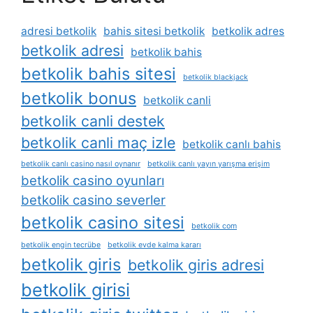
adresi betkolik
bahis sitesi betkolik
betkolik adres
betkolik adresi
betkolik bahis
betkolik bahis sitesi
betkolik blackjack
betkolik bonus
betkolik canli
betkolik canli destek
betkolik canli maç izle
betkolik canlı bahis
betkolik canlı casino nasıl oynanır
betkolik canlı yayın yarışma erişim
betkolik casino oyunları
betkolik casino severler
betkolik casino sitesi
betkolik com
betkolik engin tecrübe
betkolik evde kalma kararı
betkolik giris
betkolik giris adresi
betkolik girisi