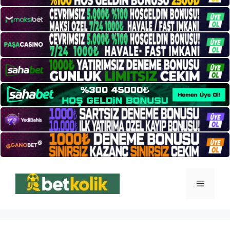
İçeriğe
atla
Menü