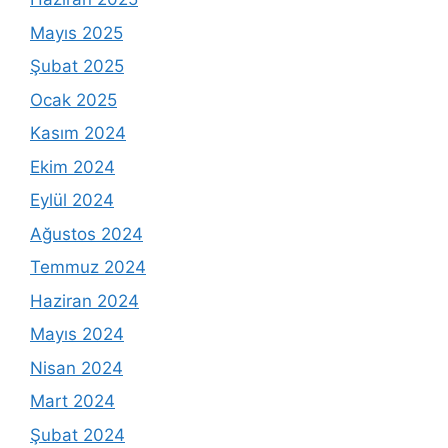
Mayıs 2025
Şubat 2025
Ocak 2025
Kasım 2024
Ekim 2024
Eylül 2024
Ağustos 2024
Temmuz 2024
Haziran 2024
Mayıs 2024
Nisan 2024
Mart 2024
Şubat 2024