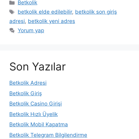
Kategoriler
Betkolik
Etiketler
betkolik elde edilebilir
,
betkolik son giriş
adresi
,
betkolik yeni adres
Yorum yap
Son Yazılar
Betkolik Adresi
Betkolik Giriş
Betkolik Casino Girişi
Betkolik Hızlı Üyelik
Betkolik Mobil Kapatma
Betkolik Telegram Bilgilendirme