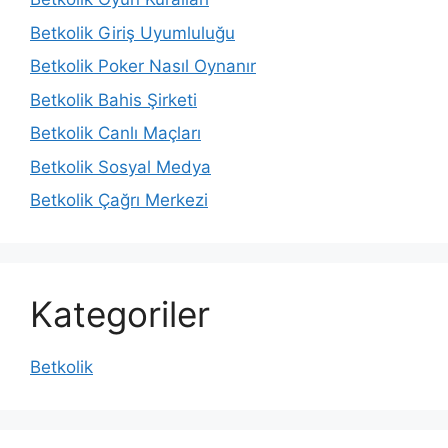
Betkolik Giriş Uyumluluğu
Betkolik Poker Nasıl Oynanır
Betkolik Bahis Şirketi
Betkolik Canlı Maçları
Betkolik Sosyal Medya
Betkolik Çağrı Merkezi
Kategoriler
Betkolik