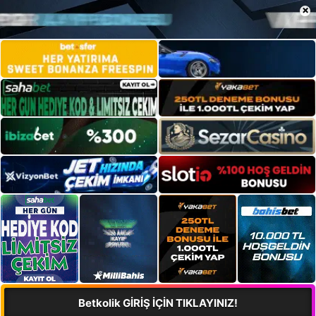
×
Betkolik GİRİŞ İÇİN TIKLAYINIZ!