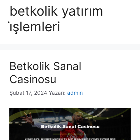
betkolik yatırım
i̇şlemleri
Betkolik Sanal
Casinosu
Şubat 17, 2024
Yazarı:
admin