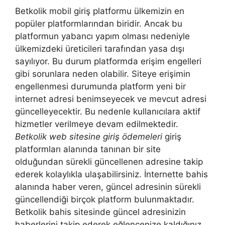
Betkolik mobil giriş platformu ülkemizin en
popüler platformlarından biridir. Ancak bu
platformun yabancı yapım olması nedeniyle
ülkemizdeki üreticileri tarafından yasa dışı
sayılıyor. Bu durum platformda erişim engelleri
gibi sorunlara neden olabilir. Siteye erişimin
engellenmesi durumunda platform yeni bir
internet adresi benimseyecek ve mevcut adresi
güncelleyecektir. Bu nedenle kullanıcılara aktif
hizmetler verilmeye devam edilmektedir.
Betkolik web sitesine giriş ödemeleri
giriş
platformları alanında tanınan bir site
olduğundan sürekli güncellenen adresine takip
ederek kolaylıkla ulaşabilirsiniz. İnternette bahis
alanında haber veren, güncel adresinin sürekli
güncellendiği birçok platform bulunmaktadır.
Betkolik bahis sitesinde güncel adresinizin
haberlerini takip ederek eğlencenize kaldığınız