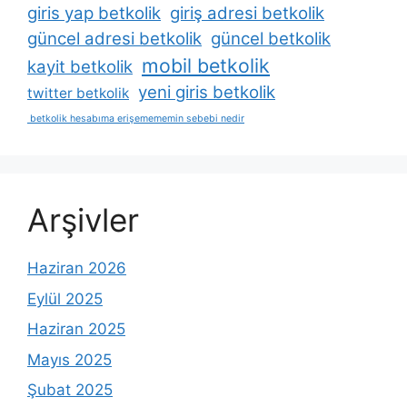
giris yap betkolik
giriş adresi betkolik
güncel adresi betkolik
güncel betkolik
mobil betkolik
kayit betkolik
yeni giris betkolik
twitter betkolik
betkolik hesabıma erişemememin sebebi nedir
Arşivler
Haziran 2026
Eylül 2025
Haziran 2025
Mayıs 2025
Şubat 2025