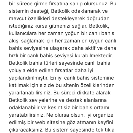
bir sürece girme fırsatına sahip olursunuz. Bu
sistemin desteği, Betkolik odaklanarak ve
mevcut özellikleri destekleyerek doğrudan
istediğiniz kursa gitmenizi sağlar. Betkolik,
kullanıcılara her zaman yoğun bir canlı bahis
akışı sağlamak için her zaman en uygun canlı
bahis seviyesine ulaşarak daha aktif ve daha
hızlı bir canlı bahis seviyesi kurabilmektedir.
Betkolik bahis türleri sayesinde canlı bahis
yoluyla elde edilen fırsatlar daha iyi
yapılandırılmıştır. En iyi canlı bahis sistemine
katılmak için siz de bu sitenin özelliklerinden
yararlanabilirsiniz. Bu süreci dikkate alarak
Betkolik seviyelerine ve destek alanlarına
odaklanabilir ve kesintisiz bir bahis ortamı
yaratabilirsiniz. Ne olursa olsun, iyi organize
edilmiş bir web sitesine göz atmanın keyfini
çıkaracaksınız. Bu sistem sayesinde tek tıkla