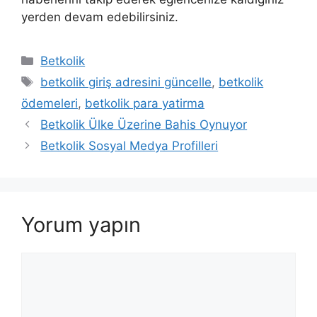
yerden devam edebilirsiniz.
Kategoriler
Betkolik
Etiketler
betkolik giriş adresini güncelle
,
betkolik
ödemeleri
,
betkolik para yatirma
Betkolik Ülke Üzerine Bahis Oynuyor
Betkolik Sosyal Medya Profilleri
Yorum yapın
Yorum