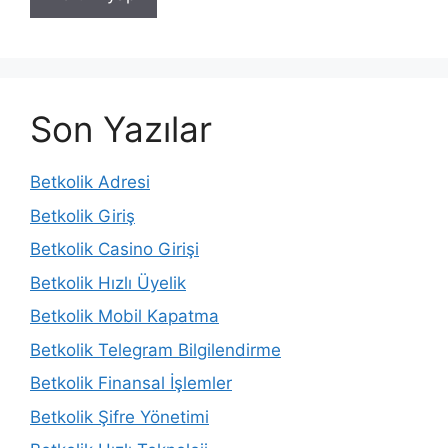
Son Yazılar
Betkolik Adresi
Betkolik Giriş
Betkolik Casino Girişi
Betkolik Hızlı Üyelik
Betkolik Mobil Kapatma
Betkolik Telegram Bilgilendirme
Betkolik Finansal İşlemler
Betkolik Şifre Yönetimi