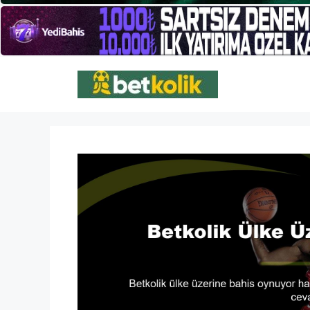
İçeriğe
atla