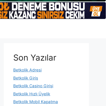
Son Yazılar
Betkolik Adresi
Betkolik Giriş
Betkolik Casino Girişi
Betkolik Hızlı Üyelik
Betkolik Mobil Kapatma