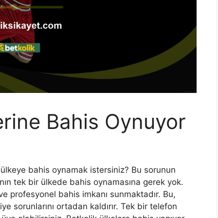
erine Bahis Oynuyor
i ülkeye bahis oynamak istersiniz? Bu sorunun
cının tek bir ülkede bahis oynamasına gerek yok.
lı ve profesyonel bahis imkanı sunmaktadır. Bu,
ye sorunlarını ortadan kaldırır. Tek bir telefon