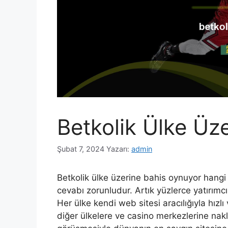
Betkolik Ülke Üz
Şubat 7, 2024
Yazarı:
admin
Betkolik ülke üzerine bahis oynuyor hang
cevabı zorunludur. Artık yüzlerce yatırım
Her ülke kendi web sitesi aracılığıyla hız
diğer ülkelere ve casino merkezlerine nakli