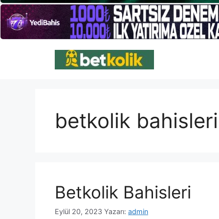
İçeriğe
atla
betkolik bahisleri
Betkolik Bahisleri
Eylül 20, 2023
Yazarı:
admin