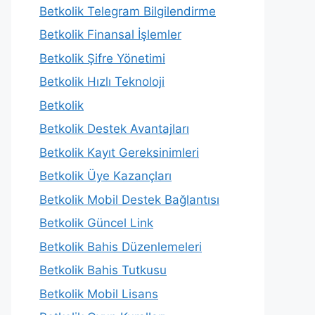
Betkolik Telegram Bilgilendirme
Betkolik Finansal İşlemler
Betkolik Şifre Yönetimi
Betkolik Hızlı Teknoloji
Betkolik
Betkolik Destek Avantajları
Betkolik Kayıt Gereksinimleri
Betkolik Üye Kazançları
Betkolik Mobil Destek Bağlantısı
Betkolik Güncel Link
Betkolik Bahis Düzenlemeleri
Betkolik Bahis Tutkusu
Betkolik Mobil Lisans