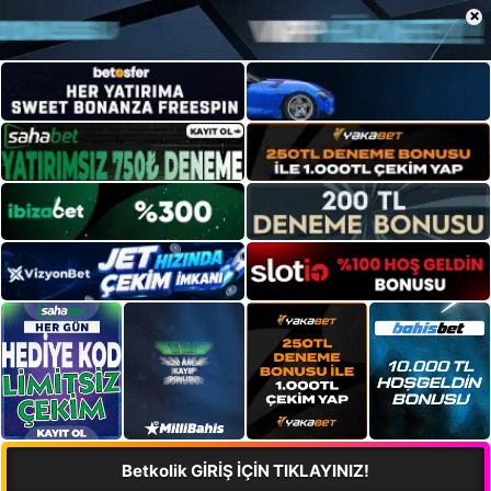
×
Betkolik GİRİŞ İÇİN TIKLAYINIZ!