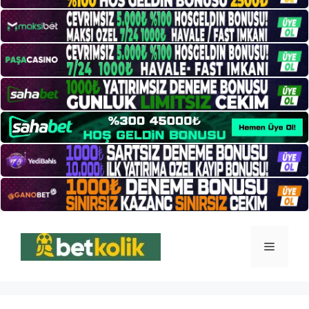
İçeriğe
atla
Menü