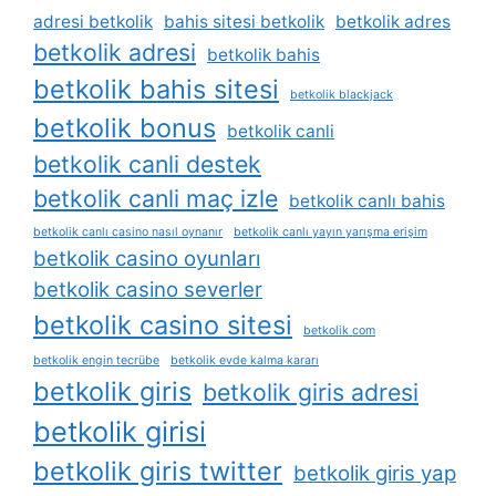
adresi betkolik
bahis sitesi betkolik
betkolik adres
betkolik adresi
betkolik bahis
betkolik bahis sitesi
betkolik blackjack
betkolik bonus
betkolik canli
betkolik canli destek
betkolik canli maç izle
betkolik canlı bahis
betkolik canlı casino nasıl oynanır
betkolik canlı yayın yarışma erişim
betkolik casino oyunları
betkolik casino severler
betkolik casino sitesi
betkolik com
betkolik engin tecrübe
betkolik evde kalma kararı
betkolik giris
betkolik giris adresi
betkolik girisi
betkolik giris twitter
betkolik giris yap