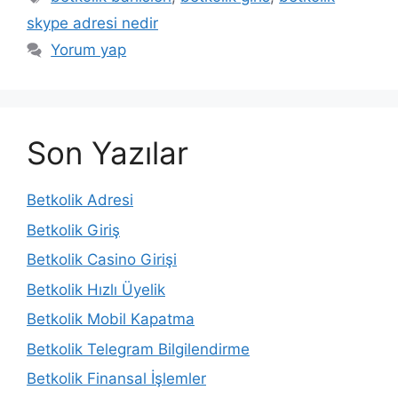
skype adresi nedir
Yorum yap
Son Yazılar
Betkolik Adresi
Betkolik Giriş
Betkolik Casino Girişi
Betkolik Hızlı Üyelik
Betkolik Mobil Kapatma
Betkolik Telegram Bilgilendirme
Betkolik Finansal İşlemler