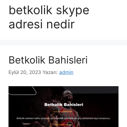
betkolik skype
adresi nedir
Betkolik Bahisleri
Eylül 20, 2023
Yazarı:
admin