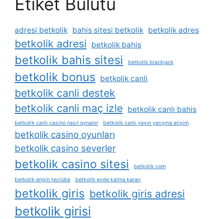
Etiket Bulutu
adresi betkolik
bahis sitesi betkolik
betkolik adres
betkolik adresi
betkolik bahis
betkolik bahis sitesi
betkolik blackjack
betkolik bonus
betkolik canli
betkolik canli destek
betkolik canli maç izle
betkolik canlı bahis
betkolik canlı casino nasıl oynanır
betkolik canlı yayın yarışma erişim
betkolik casino oyunları
betkolik casino severler
betkolik casino sitesi
betkolik com
betkolik engin tecrübe
betkolik evde kalma kararı
betkolik giris
betkolik giris adresi
betkolik girisi