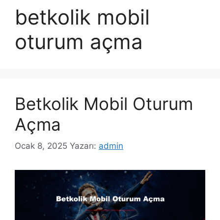
betkolik mobil
oturum açma
Betkolik Mobil Oturum
Açma
Ocak 8, 2025
Yazarı:
admin