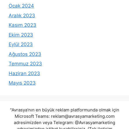
Ocak 2024
Aralık 2023
Kasım 2023
Ekim 2023
Eylül 2023
Ağustos 2023
Temmuz 2023
Haziran 2023
Mayıs 2023
"Avrasya'nın en büyük reklam platformunda olmak için
Microsoft Teams:
reklam@avrasyamarketing.com
adresimizden veya Telegram: @Avrasyamarketing
adresimizden irtibat kurabilirsiniz. (Tek iletişim