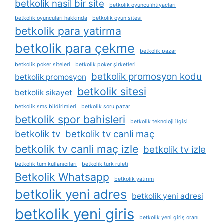
betkolik nasil bir site
betkolik oyuncu i̇htiyaçları
betkolik oyuncuları hakkında
betkolik oyun sitesi
betkolik para yatirma
betkolik para çekme
betkolik pazar
betkolik poker siteleri
betkolik poker şirketleri
betkolik promosyon kodu
betkolik promosyon
betkolik sitesi
betkolik sikayet
betkolik sms bildirimleri
betkolik soru pazar
betkolik spor bahisleri
betkolik teknoloji i̇lgisi
betkolik tv
betkolik tv canli maç
betkolik tv canli maç izle
betkolik tv izle
betkolik tüm kullanıcıları
betkolik türk ruleti
Betkolik Whatsapp
betkolik yatırım
betkolik yeni adres
betkolik yeni adresi
betkolik yeni giris
betkolik yeni giriş oranı