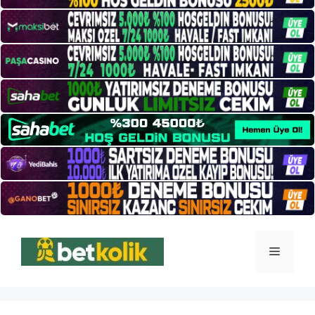
İçeriğe
atla
Menü