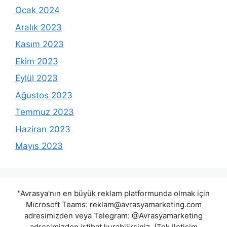
Ocak 2024
Aralık 2023
Kasım 2023
Ekim 2023
Eylül 2023
Ağustos 2023
Temmuz 2023
Haziran 2023
Mayıs 2023
"Avrasya'nın en büyük reklam platformunda olmak için
Microsoft Teams:
reklam@avrasyamarketing.com
adresimizden veya Telegram: @Avrasyamarketing
adresimizden irtibat kurabilirsiniz. (Tek iletişim